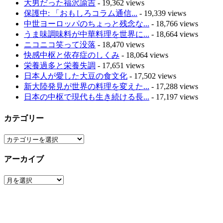
大男だった福沢諭吉
- 19,362 views
保護中: 「おもしろコラム通信...
- 19,339 views
中世ヨーロッパのちょっと残念な...
- 18,766 views
うま味調味料が中華料理を世界に...
- 18,664 views
ニコニコ笑って没落
- 18,470 views
快感中枢と依存症のしくみ
- 18,064 views
栄養過多と栄養失調
- 17,651 views
日本人が愛した大豆の食文化
- 17,502 views
新大陸発見が世界の料理を変えた...
- 17,288 views
日本の中枢で現代も生き続ける長...
- 17,197 views
カテゴリー
カ
テ
アーカイブ
ゴ
リ
ア
ー
ー
カ
イ
ブ