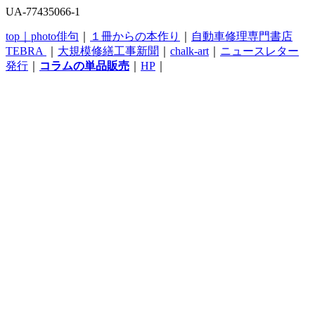
UA-77435066-1
top｜
photo俳句
｜
１冊からの本作り
｜
自動車修理専門書店
TEBRA
｜
大規模修繕工事新聞
｜
chalk-art
｜
ニュースレター
発行
｜
コラムの単品販売
｜
HP
｜