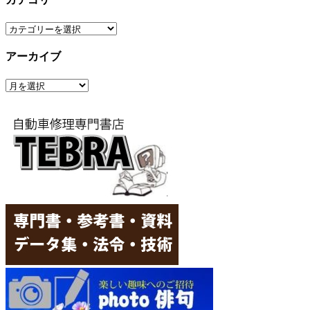
カ
テ
アーカイブ
ゴ
リ
ア
ー
ー
カ
イ
ブ