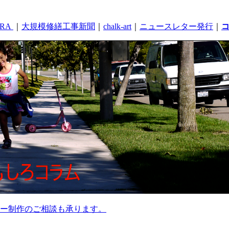
RA
｜
大規模修繕工事新聞
｜
chalk-art
｜
ニュースレター発行
｜
ー制作のご相談も承ります。