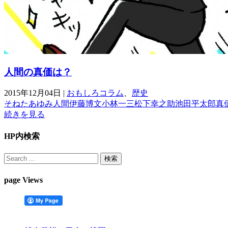
人間の真価は？
2015年12月04日
|
おもしろコラム
、
歴史
そねたあゆみ
人間
伊藤博文
小林一三
松下幸之助
池田平太郎
真
続きを見る
HP内検索
page Views