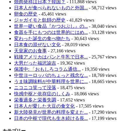
焼肉発祥は日本？韓国？
- 111,868 views
日本人が食べられないものと外国...
- 58,712 views
卵食の歴史
- 45,461 views
ジャガイモと飢饉の歴史
- 41,829 views
世界一硬い食品『かつおぶし』の...
- 38,040 views
食器を手にもつのは世界的にはめ...
- 33,128 views
変わった誕生の食べ物たち
- 30,643 views
日本食の混ぜない文化
- 28,019 views
天皇家のお食事
- 27,166 views
戦後アメリカはパンと牛乳で日本...
- 25,767 views
大男だった福沢諭吉
- 19,362 views
保護中: 「おもしろコラム通信...
- 19,350 views
中世ヨーロッパのちょっと残念な...
- 18,769 views
うま味調味料が中華料理を世界に...
- 18,665 views
ニコニコ笑って没落
- 18,475 views
快感中枢と依存症のしくみ
- 18,066 views
栄養過多と栄養失調
- 17,652 views
日本人が愛した大豆の食文化
- 17,505 views
新大陸発見が世界の料理を変えた...
- 17,290 views
日本の中枢で現代も生き続ける長...
- 17,199 views
カテゴリー