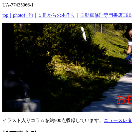
UA-77435066-1
top｜
photo俳句
｜
１冊からの本作り
｜
自動車修理専門書店TEB
イラスト入りコラムを約900点収録しています。
ニュースレタ