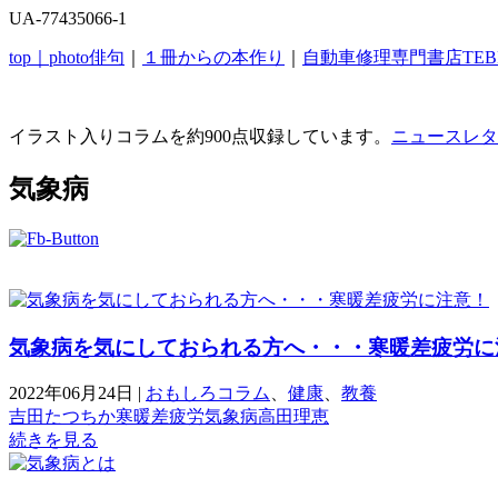
UA-77435066-1
top｜
photo俳句
｜
１冊からの本作り
｜
自動車修理専門書店TEB
イラスト入りコラムを約900点収録しています。
ニュースレタ
気象病
気象病を気にしておられる方へ・・・寒暖差疲労に
2022年06月24日
|
おもしろコラム
、
健康
、
教養
吉田たつちか
寒暖差疲労
気象病
高田理恵
続きを見る