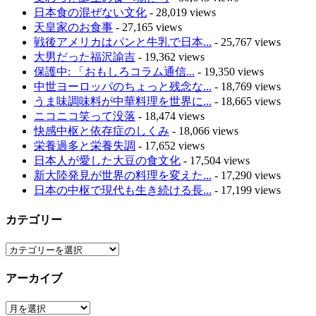
日本食の混ぜない文化
- 28,019 views
天皇家のお食事
- 27,165 views
戦後アメリカはパンと牛乳で日本...
- 25,767 views
大男だった福沢諭吉
- 19,362 views
保護中: 「おもしろコラム通信...
- 19,350 views
中世ヨーロッパのちょっと残念な...
- 18,769 views
うま味調味料が中華料理を世界に...
- 18,665 views
ニコニコ笑って没落
- 18,474 views
快感中枢と依存症のしくみ
- 18,066 views
栄養過多と栄養失調
- 17,652 views
日本人が愛した大豆の食文化
- 17,504 views
新大陸発見が世界の料理を変えた...
- 17,290 views
日本の中枢で現代も生き続ける長...
- 17,199 views
カテゴリー
カ
テ
アーカイブ
ゴ
リ
ア
ー