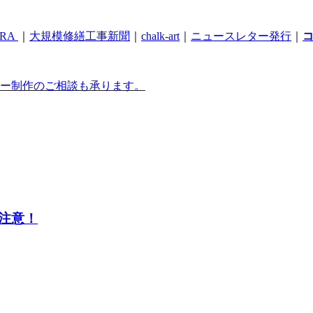
RA
｜
大規模修繕工事新聞
｜
chalk-art
｜
ニュースレター発行
｜
ー制作のご相談も承ります。
注意！