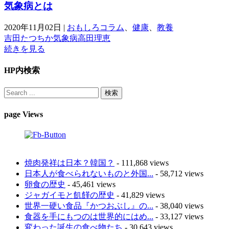
気象病とは
2020年11月02日
|
おもしろコラム
、
健康
、
教養
吉田たつちか
気象病
高田理恵
続きを見る
HP内検索
page Views
焼肉発祥は日本？韓国？
- 111,868 views
日本人が食べられないものと外国...
- 58,712 views
卵食の歴史
- 45,461 views
ジャガイモと飢饉の歴史
- 41,829 views
世界一硬い食品『かつおぶし』の...
- 38,040 views
食器を手にもつのは世界的にはめ...
- 33,127 views
変わった誕生の食べ物たち
- 30,643 views