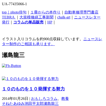
UA-77435066-1
top｜
photo俳句
｜
１冊からの本作り
｜
自動車修理専門書店
TEBRA
｜
大規模修繕工事新聞
｜
chalk-art
｜
ニュースレター
発行
｜
コラムの単品販売
｜
HP
｜
イラスト入りコラムを約900点収録しています。
ニュースレ
ター制作のご相談も承ります。
瀬島龍三
１０のものを１０発揮する努力
2014年01月26日
|
おもしろコラム
、
教養
そねたあゆみ
池田平太郎
瀬島龍三