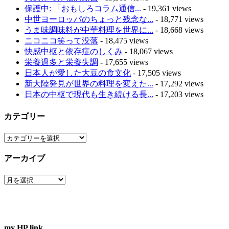
保護中: 「おもしろコラム通信...
- 19,361 views
中世ヨーロッパのちょっと残念な...
- 18,771 views
うま味調味料が中華料理を世界に...
- 18,668 views
ニコニコ笑って没落
- 18,475 views
快感中枢と依存症のしくみ
- 18,067 views
栄養過多と栄養失調
- 17,655 views
日本人が愛した大豆の食文化
- 17,505 views
新大陸発見が世界の料理を変えた...
- 17,292 views
日本の中枢で現代も生き続ける長...
- 17,203 views
カテゴリー
カ
テ
アーカイブ
ゴ
リ
ア
ー
ー
カ
イ
ブ
my HP link