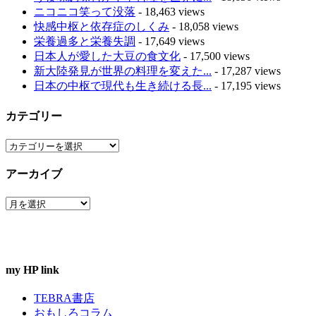
ニコニコ笑って没落
- 18,463 views
快感中枢と依存症のしくみ
- 18,058 views
栄養過多と栄養失調
- 17,649 views
日本人が愛した大豆の食文化
- 17,500 views
新大陸発見が世界の料理を変えた...
- 17,287 views
日本の中枢で現代も生き続ける長...
- 17,195 views
カテゴリー
カ
テ
アーカイブ
ゴ
リ
ア
ー
ー
カ
イ
ブ
my HP link
TEBRA書店
おもしろコラム