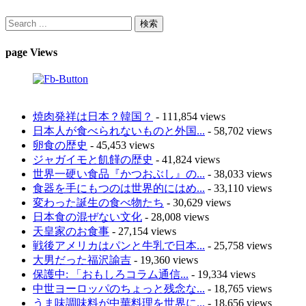
page Views
焼肉発祥は日本？韓国？
- 111,854 views
日本人が食べられないものと外国...
- 58,702 views
卵食の歴史
- 45,453 views
ジャガイモと飢饉の歴史
- 41,824 views
世界一硬い食品『かつおぶし』の...
- 38,033 views
食器を手にもつのは世界的にはめ...
- 33,110 views
変わった誕生の食べ物たち
- 30,629 views
日本食の混ぜない文化
- 28,008 views
天皇家のお食事
- 27,154 views
戦後アメリカはパンと牛乳で日本...
- 25,758 views
大男だった福沢諭吉
- 19,360 views
保護中: 「おもしろコラム通信...
- 19,334 views
中世ヨーロッパのちょっと残念な...
- 18,765 views
うま味調味料が中華料理を世界に...
- 18,656 views