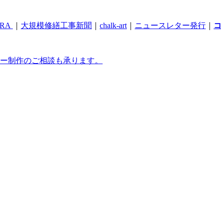
RA
｜
大規模修繕工事新聞
｜
chalk-art
｜
ニュースレター発行
｜
ー制作のご相談も承ります。