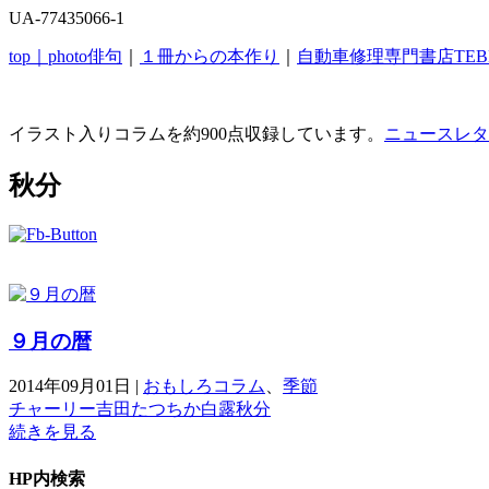
UA-77435066-1
top｜
photo俳句
｜
１冊からの本作り
｜
自動車修理専門書店TEB
イラスト入りコラムを約900点収録しています。
ニュースレタ
秋分
９月の暦
2014年09月01日
|
おもしろコラム
、
季節
チャーリー
吉田たつちか
白露
秋分
続きを見る
HP内検索