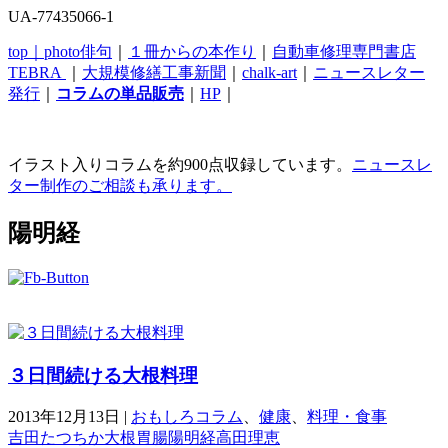
UA-77435066-1
top｜
photo俳句
｜
１冊からの本作り
｜
自動車修理専門書店
TEBRA
｜
大規模修繕工事新聞
｜
chalk-art
｜
ニュースレター
発行
｜
コラムの単品販売
｜
HP
｜
イラスト入りコラムを約900点収録しています。
ニュースレ
ター制作のご相談も承ります。
陽明経
３日間続ける大根料理
2013年12月13日
|
おもしろコラム
、
健康
、
料理・食事
吉田たつちか
大根
胃腸
陽明経
高田理恵