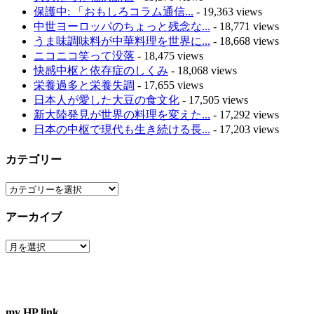
保護中: 「おもしろコラム通信...
- 19,363 views
中世ヨーロッパのちょっと残念な...
- 18,771 views
うま味調味料が中華料理を世界に...
- 18,668 views
ニコニコ笑って没落
- 18,475 views
快感中枢と依存症のしくみ
- 18,068 views
栄養過多と栄養失調
- 17,655 views
日本人が愛した大豆の食文化
- 17,505 views
新大陸発見が世界の料理を変えた...
- 17,292 views
日本の中枢で現代も生き続ける長...
- 17,203 views
カテゴリー
カ
テ
アーカイブ
ゴ
リ
ア
ー
ー
カ
イ
ブ
my HP link