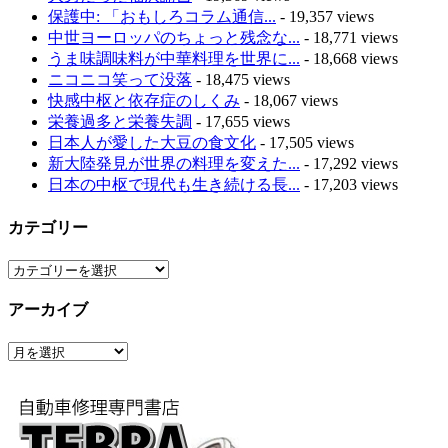
保護中: 「おもしろコラム通信...
- 19,357 views
中世ヨーロッパのちょっと残念な...
- 18,771 views
うま味調味料が中華料理を世界に...
- 18,668 views
ニコニコ笑って没落
- 18,475 views
快感中枢と依存症のしくみ
- 18,067 views
栄養過多と栄養失調
- 17,655 views
日本人が愛した大豆の食文化
- 17,505 views
新大陸発見が世界の料理を変えた...
- 17,292 views
日本の中枢で現代も生き続ける長...
- 17,203 views
カテゴリー
カ
テ
アーカイブ
ゴ
リ
ア
ー
ー
カ
イ
ブ