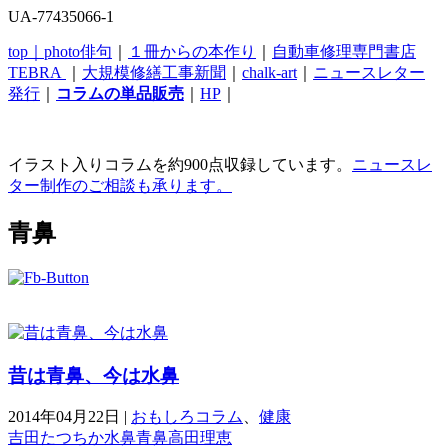
UA-77435066-1
top｜
photo俳句
｜
１冊からの本作り
｜
自動車修理専門書店
TEBRA
｜
大規模修繕工事新聞
｜
chalk-art
｜
ニュースレター
発行
｜
コラムの単品販売
｜
HP
｜
イラスト入りコラムを約900点収録しています。
ニュースレ
ター制作のご相談も承ります。
青鼻
昔は青鼻、今は水鼻
2014年04月22日
|
おもしろコラム
、
健康
吉田たつちか
水鼻
青鼻
高田理恵