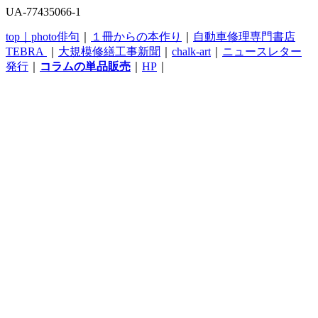
UA-77435066-1
top｜
photo俳句
｜
１冊からの本作り
｜
自動車修理専門書店
TEBRA
｜
大規模修繕工事新聞
｜
chalk-art
｜
ニュースレター
発行
｜
コラムの単品販売
｜
HP
｜