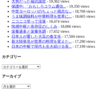
大男だった福沢諭吉
- 19,362 views
保護中: 「おもしろコラム通信...
- 19,350 views
中世ヨーロッパのちょっと残念な...
- 18,769 views
うま味調味料が中華料理を世界に...
- 18,665 views
ニコニコ笑って没落
- 18,474 views
快感中枢と依存症のしくみ
- 18,066 views
栄養過多と栄養失調
- 17,652 views
日本人が愛した大豆の食文化
- 17,504 views
新大陸発見が世界の料理を変えた...
- 17,290 views
日本の中枢で現代も生き続ける長...
- 17,199 views
カテゴリー
カ
テ
アーカイブ
ゴ
リ
ア
ー
ー
カ
イ
ブ