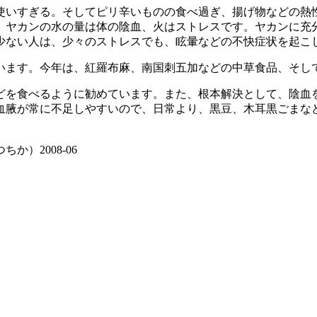
使いすぎる。そしてピリ辛いものの食べ過ぎ、揚げ物などの熱
。ヤカンの水の量は体の陰血、火はストレスです。ヤカンに充
少ない人は、少々のストレスでも、眩暈などの不快症状を起こ
います。今年は、紅羅布麻、南国刺五加などの中草食品、そし
どを食べるように勧めています。また、根本解決として、陰血
血腋が常に不足しやすいので、日常より、黒豆、木耳黒ごまな
）2008-06