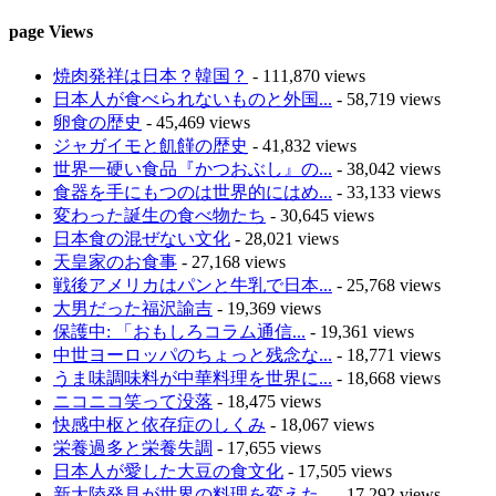
page Views
焼肉発祥は日本？韓国？
- 111,870 views
日本人が食べられないものと外国...
- 58,719 views
卵食の歴史
- 45,469 views
ジャガイモと飢饉の歴史
- 41,832 views
世界一硬い食品『かつおぶし』の...
- 38,042 views
食器を手にもつのは世界的にはめ...
- 33,133 views
変わった誕生の食べ物たち
- 30,645 views
日本食の混ぜない文化
- 28,021 views
天皇家のお食事
- 27,168 views
戦後アメリカはパンと牛乳で日本...
- 25,768 views
大男だった福沢諭吉
- 19,369 views
保護中: 「おもしろコラム通信...
- 19,361 views
中世ヨーロッパのちょっと残念な...
- 18,771 views
うま味調味料が中華料理を世界に...
- 18,668 views
ニコニコ笑って没落
- 18,475 views
快感中枢と依存症のしくみ
- 18,067 views
栄養過多と栄養失調
- 17,655 views
日本人が愛した大豆の食文化
- 17,505 views
新大陸発見が世界の料理を変えた...
- 17,292 views