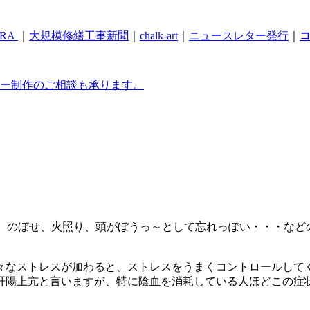
RA
｜
大規模修繕工事新聞
｜
chalk-art
｜
ニュースレター発行
｜
ー制作のご相談も承ります。
、のぼせ、火照り、頭がぼうっ～として忘れっぽい・・・など
々なストレスが加わると、ストレスをうまくコントロールして
肝陽上亢と言いますが、特に陰血を消耗している人ほどこの症