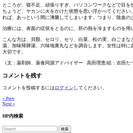
ところが、寝不足、頑張りすぎ、パソコンワークなどで目を
ちょうど、ヤカンに火をかけた状態を思い浮かべてください
れば、あっという間に沸騰してしまいます。つまり、陰血の
治療には、表面の症状をとるのに、肝の熱を冷ますものを用
こんな方は、貝類、セロリ、セリ、白菜、松の実、白ごまな
湯、加味帰脾湯、六味地黄丸などを調合します。女性は特に
大切です。
（文：薬剤師、薬食同源アドバイザー 高田理恵/絵：吉田たつちか
コメントを残す
コメントを投稿するには
ログイン
してください。
« Prev
Next »
HP内検索