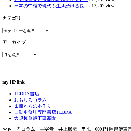
日本の中枢で現代も生き続ける長...
- 17,203 views
カテゴリー
カ
テ
アーカイブ
ゴ
リ
ア
ー
ー
カ
イ
ブ
my HP link
TEBRA書店
おもしろコラム
１冊からの本作り
自動車修理専門書店TEBRA
大規模修繕工事新聞
おもしろコラム 主宰者：井上勝彦 〒414-0001静岡県伊東市宇