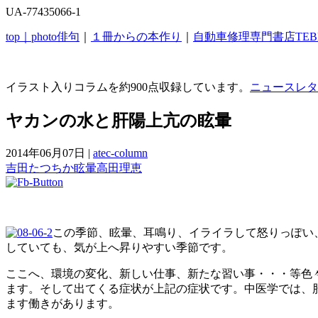
UA-77435066-1
top｜
photo俳句
｜
１冊からの本作り
｜
自動車修理専門書店TEB
イラスト入りコラムを約900点収録しています。
ニュースレタ
ヤカンの水と肝陽上亢の眩暈
2014年06月07日
|
atec-column
吉田たつちか
眩暈
高田理恵
この季節、眩暈、耳鳴り、イライラして怒りっぽい
していても、気が上へ昇りやすい季節です。
ここへ、環境の変化、新しい仕事、新たな習い事・・・等色
ます。そして出てくる症状が上記の症状です。中医学では、
ます働きがあります。