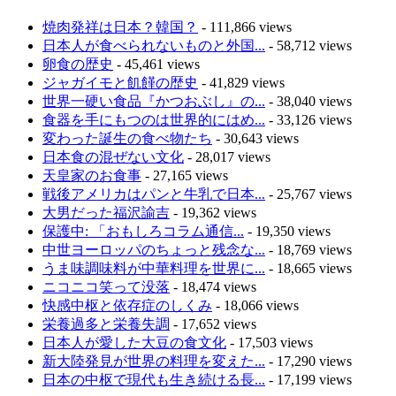
焼肉発祥は日本？韓国？
- 111,866 views
日本人が食べられないものと外国...
- 58,712 views
卵食の歴史
- 45,461 views
ジャガイモと飢饉の歴史
- 41,829 views
世界一硬い食品『かつおぶし』の...
- 38,040 views
食器を手にもつのは世界的にはめ...
- 33,126 views
変わった誕生の食べ物たち
- 30,643 views
日本食の混ぜない文化
- 28,017 views
天皇家のお食事
- 27,165 views
戦後アメリカはパンと牛乳で日本...
- 25,767 views
大男だった福沢諭吉
- 19,362 views
保護中: 「おもしろコラム通信...
- 19,350 views
中世ヨーロッパのちょっと残念な...
- 18,769 views
うま味調味料が中華料理を世界に...
- 18,665 views
ニコニコ笑って没落
- 18,474 views
快感中枢と依存症のしくみ
- 18,066 views
栄養過多と栄養失調
- 17,652 views
日本人が愛した大豆の食文化
- 17,503 views
新大陸発見が世界の料理を変えた...
- 17,290 views
日本の中枢で現代も生き続ける長...
- 17,199 views