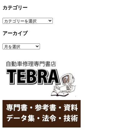
カテゴリー
カ
テ
アーカイブ
ゴ
リ
ア
ー
ー
カ
イ
ブ