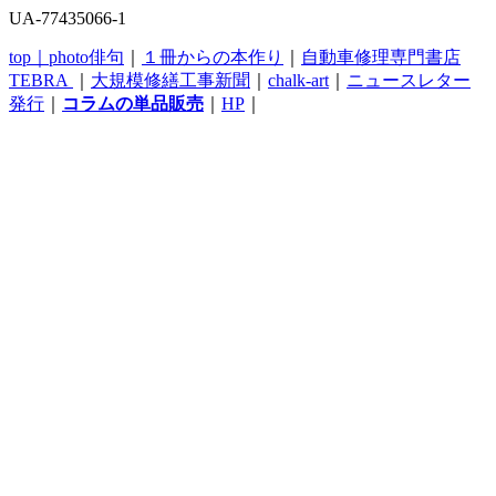
UA-77435066-1
top｜
photo俳句
｜
１冊からの本作り
｜
自動車修理専門書店
TEBRA
｜
大規模修繕工事新聞
｜
chalk-art
｜
ニュースレター
発行
｜
コラムの単品販売
｜
HP
｜