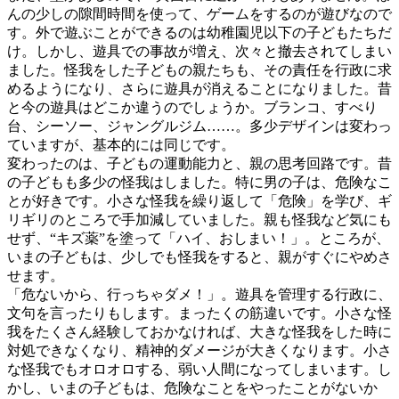
んの少しの隙間時間を使って、ゲームをするのが遊びなので
す。外で遊ぶことができるのは幼稚園児以下の子どもたちだ
け。しかし、遊具での事故が増え、次々と撤去されてしまい
ました。怪我をした子どもの親たちも、その責任を行政に求
めるようになり、さらに遊具が消えることになりました。昔
と今の遊具はどこか違うのでしょうか。ブランコ、すべり
台、シーソー、ジャングルジム……。多少デザインは変わっ
ていますが、基本的には同じです。
変わったのは、子どもの運動能力と、親の思考回路です。昔
の子どもも多少の怪我はしました。特に男の子は、危険なこ
とが好きです。小さな怪我を繰り返して「危険」を学び、ギ
リギリのところで手加減していました。親も怪我など気にも
せず、“キズ薬”を塗って「ハイ、おしまい！」。ところが、
いまの子どもは、少しでも怪我をすると、親がすぐにやめさ
せます。
「危ないから、行っちゃダメ！」。遊具を管理する行政に、
文句を言ったりもします。まったくの筋違いです。小さな怪
我をたくさん経験しておかなければ、大きな怪我をした時に
対処できなくなり、精神的ダメージが大きくなります。小さ
な怪我でもオロオロする、弱い人間になってしまいます。し
かし、いまの子どもは、危険なことをやったことがないか