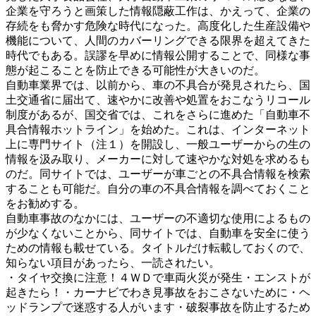
企業を守ろうと画策した情報隠蔽工作は、かえって、企業の
存続をも脅かす危険な時代になった。高度化した生産設備や
機能について、人間のカバーリングできる限界を超えてきた
時代でもある。誤謬を早めに情報公開することで、同様な事
態が起こることを防止できる可能性が大きいのだ。
自動車業界では、以前から、車の不具合が発見されたら、国
土交通省に届出て、速やかに改善や処置をおこなうリコール
制度があるが、国交省では、これをさらに進めた「自動車不
具合情報ホットライン」を始めた。これは、インターネット
上に専門サイト（注１）を開設し、一般ユーザーからの生の
情報を汲み取り、メーカーに対して速やかな対処を求めるも
のだ。同サイトでは、ユーザーが車ごとの不具合情報を検索
することも可能だ。自分の車の不具合情報を調べておくこと
をお勧めする。
自動車事故のなかには、ユーザーの不適切な使用によるもの
が少なくないことから、同サイトでは、自動車を安全に使う
ための情報も載せている。タイトルだけ転載しておくので、
知らない項目があったら、一読されたい。
・タイヤ交換に注意！４ＷＤで車両火災が発生・エンストが
起きたら！・カーナビでわき見事故をおこさないために・ヘ
ッドランプで迷惑する人がいます・破裂事故を防止するため