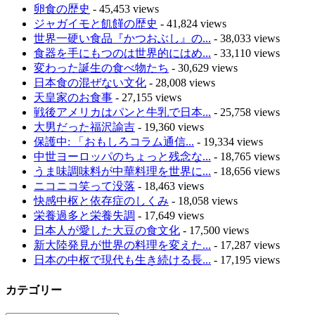
卵食の歴史
- 45,453 views
ジャガイモと飢饉の歴史
- 41,824 views
世界一硬い食品『かつおぶし』の...
- 38,033 views
食器を手にもつのは世界的にはめ...
- 33,110 views
変わった誕生の食べ物たち
- 30,629 views
日本食の混ぜない文化
- 28,008 views
天皇家のお食事
- 27,155 views
戦後アメリカはパンと牛乳で日本...
- 25,758 views
大男だった福沢諭吉
- 19,360 views
保護中: 「おもしろコラム通信...
- 19,334 views
中世ヨーロッパのちょっと残念な...
- 18,765 views
うま味調味料が中華料理を世界に...
- 18,656 views
ニコニコ笑って没落
- 18,463 views
快感中枢と依存症のしくみ
- 18,058 views
栄養過多と栄養失調
- 17,649 views
日本人が愛した大豆の食文化
- 17,500 views
新大陸発見が世界の料理を変えた...
- 17,287 views
日本の中枢で現代も生き続ける長...
- 17,195 views
カテゴリー