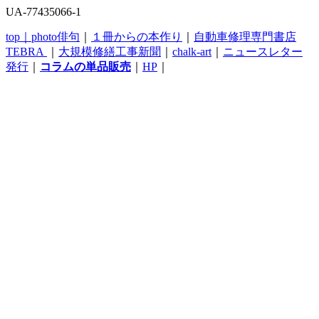
UA-77435066-1
top｜
photo俳句
｜
１冊からの本作り
｜
自動車修理専門書店
TEBRA
｜
大規模修繕工事新聞
｜
chalk-art
｜
ニュースレター
発行
｜
コラムの単品販売
｜
HP
｜