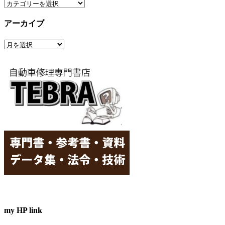
カ
テ
アーカイブ
ゴ
リ
ア
ー
ー
カ
イ
ブ
my HP link