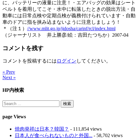
に、バッテリーの液量に注意！・エアバッグの効果はシート
ベルトを着用してこそ・水中に転落したときの脱出方法・自
動車には日常点検や定期点検が義務付けられています・自動
車のドアに指を挟み込まないように注意しましょう！
＊（注１）
//www.mlit.go.jp/jidosha/carinf/rcl/index.html
（ジャーナリスト 井上勝彦/絵：吉田たつちか）2007-04
コメントを残す
コメントを投稿するには
ログイン
してください。
« Prev
Next »
HP内検索
page Views
焼肉発祥は日本？韓国？
- 111,854 views
日本人が食べられないものと外国...
- 58,702 views