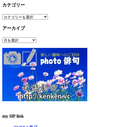
カテゴリー
カ
テ
アーカイブ
ゴ
リ
ア
ー
ー
カ
イ
ブ
my HP link