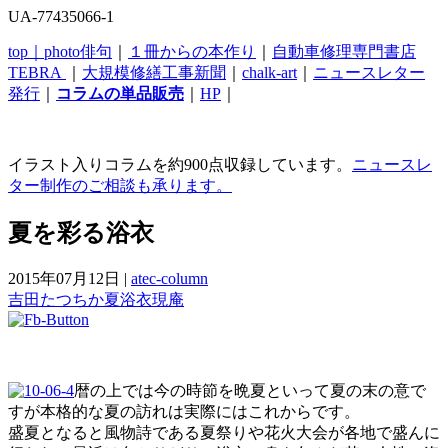
UA-77435066-1
top｜
photo俳句
｜
１冊からの本作り
｜
自動車修理専門書店
TEBRA
｜
大規模修繕工事新聞
｜
chalk-art
｜
ニュースレター
発行
｜
コラムの単品販売
｜
HP
｜
イラスト入りコラムを約900点収録しています。
ニュースレ
ター制作のご相談も承ります。
夏を彩る浴衣
2015年07月12日
|
atec-column
吉田たつちか
夏
浴衣
現庵
暦の上では今の時節を晩夏といって夏の末の意で
すが本格的な夏の訪れは実際にはこれからです。
盛夏となると風物詩である夏祭りや花火大会が各地で盛んに