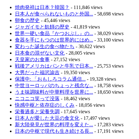
焼肉発祥は日本？韓国？
- 111,846 views
日本人が食べられないものと外国...
- 58,698 views
卵食の歴史
- 45,446 views
ジャガイモと飢饉の歴史
- 41,819 views
世界一硬い食品『かつおぶし』の...
- 38,029 views
食器を手にもつのは世界的にはめ...
- 33,100 views
変わった誕生の食べ物たち
- 30,622 views
日本食の混ぜない文化
- 28,005 views
天皇家のお食事
- 27,152 views
戦後アメリカはパンと牛乳で日本...
- 25,753 views
大男だった福沢諭吉
- 19,350 views
保護中: 「おもしろコラム通信...
- 19,328 views
中世ヨーロッパのちょっと残念な...
- 18,758 views
うま味調味料が中華料理を世界に...
- 18,650 views
ニコニコ笑って没落
- 18,462 views
快感中枢と依存症のしくみ
- 18,056 views
栄養過多と栄養失調
- 17,645 views
日本人が愛した大豆の食文化
- 17,497 views
新大陸発見が世界の料理を変えた...
- 17,283 views
日本の中枢で現代も生き続ける長...
- 17,191 views