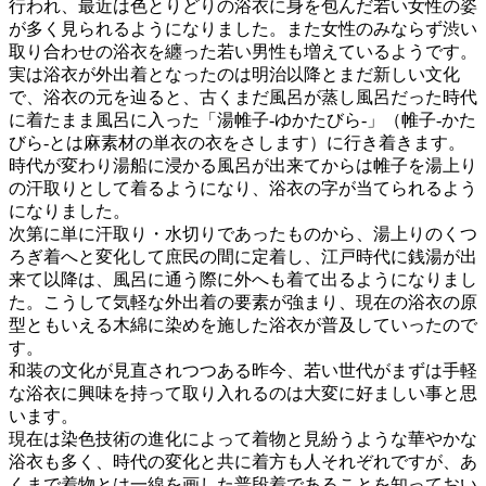
行われ、最近は色とりどりの浴衣に身を包んだ若い女性の姿
が多く見られるようになりました。また女性のみならず渋い
取り合わせの浴衣を纏った若い男性も増えているようです。
実は浴衣が外出着となったのは明治以降とまだ新しい文化
で、浴衣の元を辿ると、古くまだ風呂が蒸し風呂だった時代
に着たまま風呂に入った「湯帷子-ゆかたびら-」（帷子-かた
びら-とは麻素材の単衣の衣をさします）に行き着きます。
時代が変わり湯船に浸かる風呂が出来てからは帷子を湯上り
の汗取りとして着るようになり、浴衣の字が当てられるよう
になりました。
次第に単に汗取り・水切りであったものから、湯上りのくつ
ろぎ着へと変化して庶民の間に定着し、江戸時代に銭湯が出
来て以降は、風呂に通う際に外へも着て出るようになりまし
た。こうして気軽な外出着の要素が強まり、現在の浴衣の原
型ともいえる木綿に染めを施した浴衣が普及していったので
す。
和装の文化が見直されつつある昨今、若い世代がまずは手軽
な浴衣に興味を持って取り入れるのは大変に好ましい事と思
います。
現在は染色技術の進化によって着物と見紛うような華やかな
浴衣も多く、時代の変化と共に着方も人それぞれですが、あ
くまで着物とは一線を画した普段着であることを知っておい