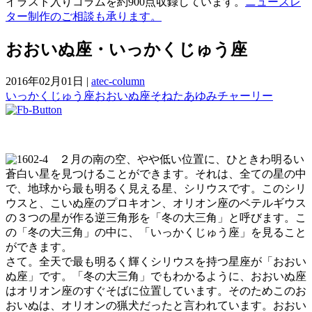
イラスト入りコラムを約900点収録しています。
ニュースレ
ター制作のご相談も承ります。
おおいぬ座・いっかくじゅう座
2016年02月01日
|
atec-column
いっかくじゅう座
おおいぬ座
そねたあゆみ
チャーリー
２月の南の空、やや低い位置に、ひときわ明るい
蒼白い星を見つけることができます。それは、全ての星の中
で、地球から最も明るく見える星、シリウスです。このシリ
ウスと、こいぬ座のプロキオン、オリオン座のベテルギウス
の３つの星が作る逆三角形を「冬の大三角」と呼びます。こ
の「冬の大三角」の中に、「いっかくじゅう座」を見ること
ができます。
さて。全天で最も明るく輝くシリウスを持つ星座が「おおい
ぬ座」です。「冬の大三角」でもわかるように、おおいぬ座
はオリオン座のすぐそばに位置しています。そのためこのお
おいぬは、オリオンの猟犬だったと言われています。おおい