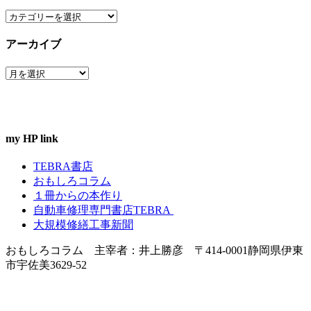
カ
テ
アーカイブ
ゴ
リ
ア
ー
ー
カ
イ
ブ
my HP link
TEBRA書店
おもしろコラム
１冊からの本作り
自動車修理専門書店TEBRA
大規模修繕工事新聞
おもしろコラム 主宰者：井上勝彦 〒414-0001静岡県伊東
市宇佐美3629-52