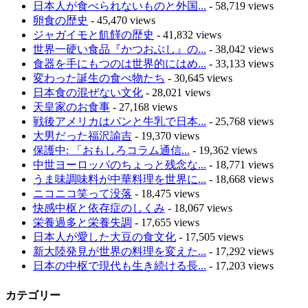
日本人が食べられないものと外国...
- 58,719 views
卵食の歴史
- 45,470 views
ジャガイモと飢饉の歴史
- 41,832 views
世界一硬い食品『かつおぶし』の...
- 38,042 views
食器を手にもつのは世界的にはめ...
- 33,133 views
変わった誕生の食べ物たち
- 30,645 views
日本食の混ぜない文化
- 28,021 views
天皇家のお食事
- 27,168 views
戦後アメリカはパンと牛乳で日本...
- 25,768 views
大男だった福沢諭吉
- 19,370 views
保護中: 「おもしろコラム通信...
- 19,362 views
中世ヨーロッパのちょっと残念な...
- 18,771 views
うま味調味料が中華料理を世界に...
- 18,668 views
ニコニコ笑って没落
- 18,475 views
快感中枢と依存症のしくみ
- 18,067 views
栄養過多と栄養失調
- 17,655 views
日本人が愛した大豆の食文化
- 17,505 views
新大陸発見が世界の料理を変えた...
- 17,292 views
日本の中枢で現代も生き続ける長...
- 17,203 views
カテゴリー