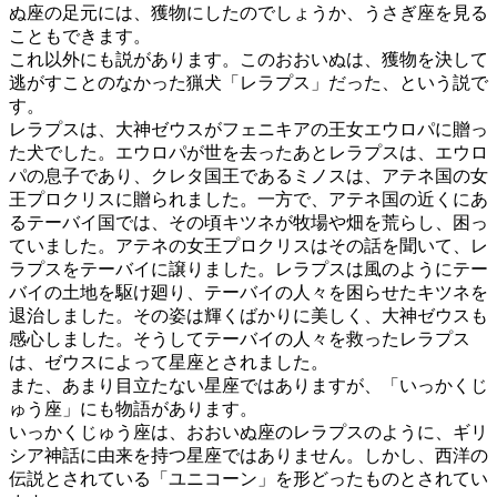
ぬ座の足元には、獲物にしたのでしょうか、うさぎ座を見る
こともできます。
これ以外にも説があります。このおおいぬは、獲物を決して
逃がすことのなかった猟犬「レラプス」だった、という説で
す。
レラプスは、大神ゼウスがフェニキアの王女エウロパに贈っ
た犬でした。エウロパが世を去ったあとレラプスは、エウロ
パの息子であり、クレタ国王であるミノスは、アテネ国の女
王プロクリスに贈られました。一方で、アテネ国の近くにあ
るテーバイ国では、その頃キツネが牧場や畑を荒らし、困っ
ていました。アテネの女王プロクリスはその話を聞いて、レ
ラプスをテーバイに譲りました。レラプスは風のようにテー
バイの土地を駆け廻り、テーバイの人々を困らせたキツネを
退治しました。その姿は輝くばかりに美しく、大神ゼウスも
感心しました。そうしてテーバイの人々を救ったレラプス
は、ゼウスによって星座とされました。
また、あまり目立たない星座ではありますが、「いっかくじ
ゅう座」にも物語があります。
いっかくじゅう座は、おおいぬ座のレラプスのように、ギリ
シア神話に由来を持つ星座ではありません。しかし、西洋の
伝説とされている「ユニコーン」を形どったものとされてい