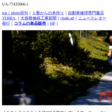
UA-77435066-1
top｜
photo俳句
｜
１冊からの本作り
｜
自動車修理専門書店
TEBRA
｜
大規模修繕工事新聞
｜
chalk-art
｜
ニュースレター
発行
｜
コラムの単品販売
｜
HP
｜