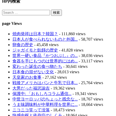
HP内検索
page Views
焼肉発祥は日本？韓国？
- 111,860 views
日本人が食べられないものと外国...
- 58,707 views
卵食の歴史
- 45,458 views
ジャガイモと飢饉の歴史
- 41,828 views
世界一硬い食品『かつおぶし』の...
- 38,036 views
食器を手にもつのは世界的にはめ...
- 33,117 views
変わった誕生の食べ物たち
- 30,641 views
日本食の混ぜない文化
- 28,013 views
天皇家のお食事
- 27,162 views
戦後アメリカはパンと牛乳で日本...
- 25,764 views
大男だった福沢諭吉
- 19,362 views
保護中: 「おもしろコラム通信...
- 19,341 views
中世ヨーロッパのちょっと残念な...
- 18,767 views
うま味調味料が中華料理を世界に...
- 18,664 views
ニコニコ笑って没落
- 18,473 views
快感中枢と依存症のしくみ
- 18,064 views