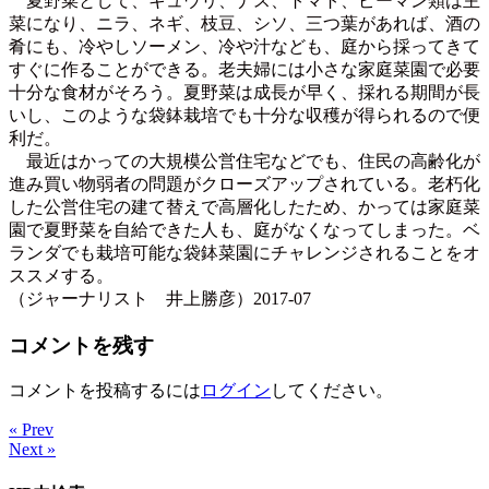
夏野菜として、キュウリ、ナス、トマト、ピーマン類は主
菜になり、ニラ、ネギ、枝豆、シソ、三つ葉があれば、酒の
肴にも、冷やしソーメン、冷や汁なども、庭から採ってきて
すぐに作ることができる。老夫婦には小さな家庭菜園で必要
十分な食材がそろう。夏野菜は成長が早く、採れる期間が長
いし、このような袋鉢栽培でも十分な収穫が得られるので便
利だ。
最近はかっての大規模公営住宅などでも、住民の高齢化が
進み買い物弱者の問題がクローズアップされている。老朽化
した公営住宅の建て替えで高層化したため、かっては家庭菜
園で夏野菜を自給できた人も、庭がなくなってしまった。ベ
ランダでも栽培可能な袋鉢菜園にチャレンジされることをオ
ススメする。
（ジャーナリスト 井上勝彦）2017-07
コメントを残す
コメントを投稿するには
ログイン
してください。
« Prev
Next »