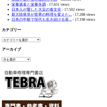
栄養過多と栄養失調
- 17,651 views
日本人が愛した大豆の食文化
- 17,502 views
新大陸発見が世界の料理を変えた...
- 17,288 views
日本の中枢で現代も生き続ける長...
- 17,198 views
カテゴリー
カ
テ
アーカイブ
ゴ
リ
ア
ー
ー
カ
イ
ブ