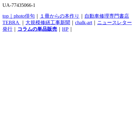
UA-77435066-1
top｜
photo俳句
｜
１冊からの本作り
｜
自動車修理専門書店
TEBRA
｜
大規模修繕工事新聞
｜
chalk-art
｜
ニュースレター
発行
｜
コラムの単品販売
｜
HP
｜