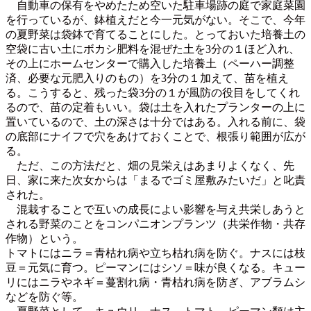
自動車の保有をやめたため空いた駐車場跡の庭で家庭菜園
を行っているが、鉢植えだと今一元気がない。そこで、今年
の夏野菜は袋鉢で育てることにした。とっておいた培養土の
空袋に古い土にボカシ肥料を混ぜた土を3分の１ほど入れ、
その上にホームセンターで購入した培養土（ペーハー調整
済、必要な元肥入りのもの）を3分の１加えて、苗を植え
る。こうすると、残った袋3分の１が風防の役目をしてくれ
るので、苗の定着もいい。袋は土を入れたプランターの上に
置いているので、土の深さは十分ではある。入れる前に、袋
の底部にナイフで穴をあけておくことで、根張り範囲が広が
る。
ただ、この方法だと、畑の見栄えはあまりよくなく、先
日、家に来た次女からは「まるでゴミ屋敷みたいだ」と叱責
された。
混栽することで互いの成長によい影響を与え共栄しあうと
される野菜のことをコンパニオンプランツ（共栄作物・共存
作物）という。
トマトにはニラ＝青枯れ病や立ち枯れ病を防ぐ。ナスには枝
豆＝元気に育つ。ピーマンにはシソ＝味が良くなる。キュー
リにはニラやネギ＝蔓割れ病・青枯れ病を防ぎ、アブラムシ
などを防ぐ等。