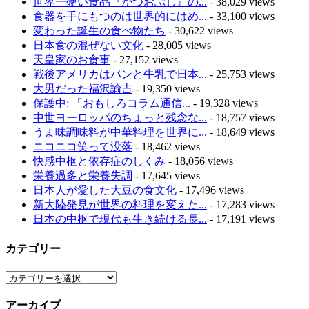
世界一硬い食品『かつおぶし』の...
- 38,029 views
食器を手にもつのは世界的にはめ...
- 33,100 views
変わった誕生の食べ物たち
- 30,622 views
日本食の混ぜない文化
- 28,005 views
天皇家のお食事
- 27,152 views
戦後アメリカはパンと牛乳で日本...
- 25,753 views
大男だった福沢諭吉
- 19,350 views
保護中: 「おもしろコラム通信...
- 19,328 views
中世ヨーロッパのちょっと残念な...
- 18,757 views
うま味調味料が中華料理を世界に...
- 18,649 views
ニコニコ笑って没落
- 18,462 views
快感中枢と依存症のしくみ
- 18,056 views
栄養過多と栄養失調
- 17,645 views
日本人が愛した大豆の食文化
- 17,496 views
新大陸発見が世界の料理を変えた...
- 17,283 views
日本の中枢で現代も生き続ける長...
- 17,191 views
カテゴリー
カ
テ
アーカイブ
ゴ