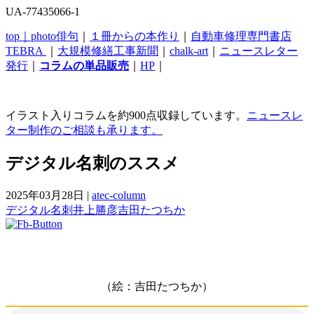
UA-77435066-1
top｜
photo俳句
｜
１冊からの本作り
｜
自動車修理専門書店
TEBRA
｜
大規模修繕工事新聞
｜
chalk-art
｜
ニュースレター
発行
｜
コラムの単品販売
｜
HP
｜
イラスト入りコラムを約900点収録しています。
ニュースレ
ター制作のご相談も承ります。
デジタル名刺のススメ
2025年03月28日
|
atec-column
デジタル名刺
井上勝彦
吉田たつちか
（絵：吉田たつちか）