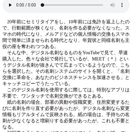
20年前にセミリタイアをし、10年前には免許を返上したの
で、行動範囲が狭くなり、名刺を作る必要がなくなった。ス
マホの時代になり、メルアドなどの個人情報の交換もスマホ
間で簡単に済ませられる時代となり、年賀状と同様名刺も主
役の座を奪われつつある。
そんな中、デジタル名刺なるものをYouTubeで見て、早速
購入した。色々な会社で発行しているが、MEET（＊）とい
うデジタル名刺が抜きんでて広まっているようなので、こち
らを選択した。その名刺システムのサイトを開くと、「名刺
交換に革命を。あなたのビジネスチャンスを加速させる」と
キャッチコピーでうたっている。
このデジタル名刺を使用するに際しては、特別なアプリは
不要で、ワンタッチで名刺交換ができるとある。
紙の名刺の場合、部署の異動や役職変更、住所変更するた
びに名刺を作り直す必要があったが、デジタル名刺なら変更
情報もリアルタイムで反映される。紙の場合は、手持ちの名
刺が少なくなると増刷りする必要があったが、これも不要と
なる。