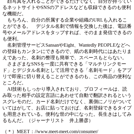
顔写真を入れることができるだけでなく、自分が持ってい
るネットサイトやSNSのアドレスなども収録できるのも便利
な機能だ。
もちろん、自分の所属する企業や組織のURLも入れるこ
とができる。 デジタル名刺で情報を交換した後は、電話番
号やメールアドレスをタップすれば、そのまま発信できるの
も便利。
名刺管理サービスSansanやEight、Wantedly PEOPLEなどへ
の登録もカンタンにできるので、紙の名刺時代にはあたりま
えであった、名刺の整理も簡単で、スペースもとらない。
さまざまなSNSを一度に共有できる「マルチリンクモー
ド」とデジタル名刺として活用できる「名刺モード」をアプ
リで即座に切り替えることができるのも、この商品の便利な
ところだ。
AI技術もしっかり導入されており、プロフィールは、読
み取った相手の設定言語にあわせて自動で翻訳されるという
スグレモのだ。カード名刺だけでなく、裏側にノリがついて
いてはがして、お店に貼っておけば、名刺登録できるタイプ
も用意されている。便利な世の中になった。長生きはしてみ
るもんだ。（ジャーナリスト 井上勝彦）
（＊）MEET：//www.meet-meet.com/consumer/