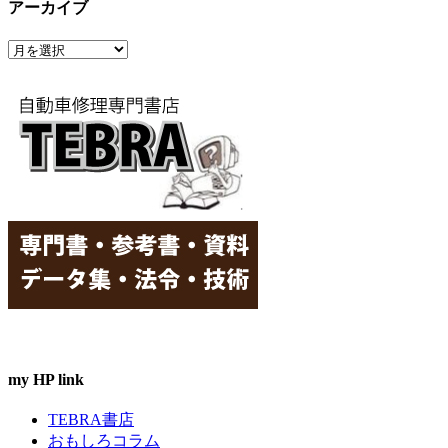
アーカイブ
ゴ
リ
ア
ー
ー
カ
イ
ブ
my HP link
TEBRA書店
おもしろコラム