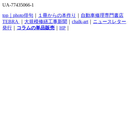
UA-77435066-1
top｜
photo俳句
｜
１冊からの本作り
｜
自動車修理専門書店
TEBRA
｜
大規模修繕工事新聞
｜
chalk-art
｜
ニュースレター
発行
｜
コラムの単品販売
｜
HP
｜