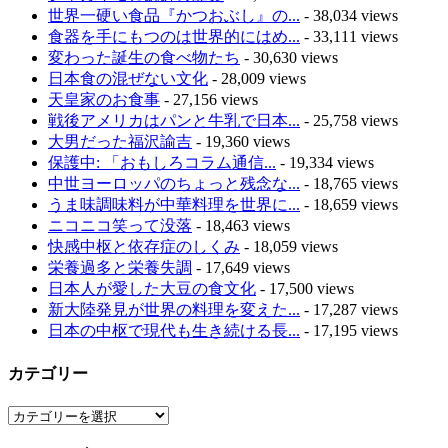
世界一硬い食品『かつおぶし』の...
- 38,034 views
食器を手にもつのは世界的にはめ...
- 33,111 views
変わった誕生の食べ物たち
- 30,630 views
日本食の混ぜない文化
- 28,009 views
天皇家のお食事
- 27,156 views
戦後アメリカはパンと牛乳で日本...
- 25,758 views
大男だった福沢諭吉
- 19,360 views
保護中: 「おもしろコラム通信...
- 19,334 views
中世ヨーロッパのちょっと残念な...
- 18,765 views
うま味調味料が中華料理を世界に...
- 18,659 views
ニコニコ笑って没落
- 18,463 views
快感中枢と依存症のしくみ
- 18,059 views
栄養過多と栄養失調
- 17,649 views
日本人が愛した大豆の食文化
- 17,500 views
新大陸発見が世界の料理を変えた...
- 17,287 views
日本の中枢で現代も生き続ける長...
- 17,195 views
カテゴリー
カ
テ