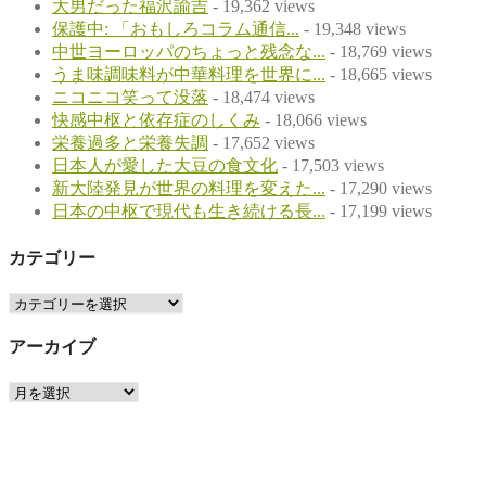
大男だった福沢諭吉
- 19,362 views
保護中: 「おもしろコラム通信...
- 19,348 views
中世ヨーロッパのちょっと残念な...
- 18,769 views
うま味調味料が中華料理を世界に...
- 18,665 views
ニコニコ笑って没落
- 18,474 views
快感中枢と依存症のしくみ
- 18,066 views
栄養過多と栄養失調
- 17,652 views
日本人が愛した大豆の食文化
- 17,503 views
新大陸発見が世界の料理を変えた...
- 17,290 views
日本の中枢で現代も生き続ける長...
- 17,199 views
カテゴリー
カ
テ
アーカイブ
ゴ
リ
ア
ー
ー
カ
イ
ブ