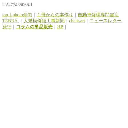
UA-77435066-1
top｜
photo俳句
｜
１冊からの本作り
｜
自動車修理専門書店
TEBRA
｜
大規模修繕工事新聞
｜
chalk-art
｜
ニュースレター
発行
｜
コラムの単品販売
｜
HP
｜