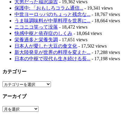
大男だった福沢諭吉
- 19,362 views
保護中: 「おもしろコラム通信...
- 19,341 views
中世ヨーロッパのちょっと残念な...
- 18,767 views
うま味調味料が中華料理を世界に...
- 18,664 views
ニコニコ笑って没落
- 18,472 views
快感中枢と依存症のしくみ
- 18,064 views
栄養過多と栄養失調
- 17,651 views
日本人が愛した大豆の食文化
- 17,502 views
新大陸発見が世界の料理を変えた...
- 17,288 views
日本の中枢で現代も生き続ける長...
- 17,198 views
カテゴリー
カ
テ
アーカイブ
ゴ
リ
ア
ー
ー
カ
イ
ブ