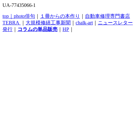
UA-77435066-1
top｜
photo俳句
｜
１冊からの本作り
｜
自動車修理専門書店
TEBRA
｜
大規模修繕工事新聞
｜
chalk-art
｜
ニュースレター
発行
｜
コラムの単品販売
｜
HP
｜