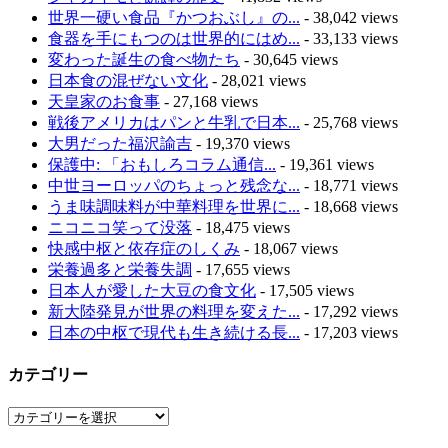
世界一硬い食品『かつおぶし』の...
- 38,042 views
食器を手にもつのは世界的にはめ...
- 33,133 views
変わった誕生の食べ物たち
- 30,645 views
日本食の混ぜない文化
- 28,021 views
天皇家のお食事
- 27,168 views
戦後アメリカはパンと牛乳で日本...
- 25,768 views
大男だった福沢諭吉
- 19,370 views
保護中: 「おもしろコラム通信...
- 19,361 views
中世ヨーロッパのちょっと残念な...
- 18,771 views
うま味調味料が中華料理を世界に...
- 18,668 views
ニコニコ笑って没落
- 18,475 views
快感中枢と依存症のしくみ
- 18,067 views
栄養過多と栄養失調
- 17,655 views
日本人が愛した大豆の食文化
- 17,505 views
新大陸発見が世界の料理を変えた...
- 17,292 views
日本の中枢で現代も生き続ける長...
- 17,203 views
カテゴリー
カ
テ