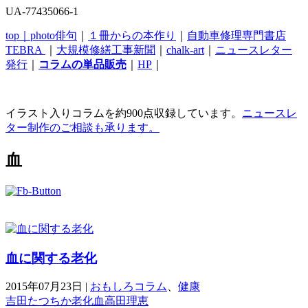
UA-77435066-1
top｜
photo俳句
｜
１冊からの本作り
｜
自動車修理専門書店
TEBRA
｜
大規模修繕工事新聞
｜
chalk-art
｜
ニュースレター
発行
｜
コラムの単品販売
｜
HP
｜
イラスト入りコラムを約900点収録しています。
ニュースレ
ター制作のご相談も承ります。
血
血に関する老化
2015年07月23日
|
おもしろコラム
、
健康
吉田たつちか
老化
血
高田理恵