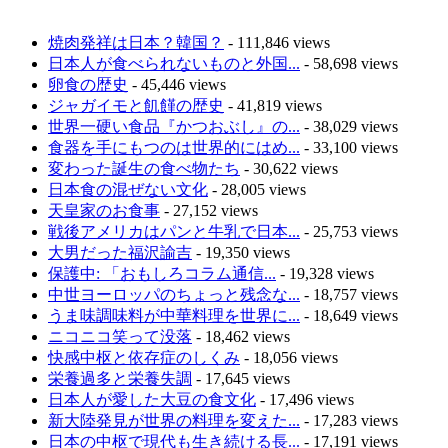
焼肉発祥は日本？韓国？
- 111,846 views
日本人が食べられないものと外国...
- 58,698 views
卵食の歴史
- 45,446 views
ジャガイモと飢饉の歴史
- 41,819 views
世界一硬い食品『かつおぶし』の...
- 38,029 views
食器を手にもつのは世界的にはめ...
- 33,100 views
変わった誕生の食べ物たち
- 30,622 views
日本食の混ぜない文化
- 28,005 views
天皇家のお食事
- 27,152 views
戦後アメリカはパンと牛乳で日本...
- 25,753 views
大男だった福沢諭吉
- 19,350 views
保護中: 「おもしろコラム通信...
- 19,328 views
中世ヨーロッパのちょっと残念な...
- 18,757 views
うま味調味料が中華料理を世界に...
- 18,649 views
ニコニコ笑って没落
- 18,462 views
快感中枢と依存症のしくみ
- 18,056 views
栄養過多と栄養失調
- 17,645 views
日本人が愛した大豆の食文化
- 17,496 views
新大陸発見が世界の料理を変えた...
- 17,283 views
日本の中枢で現代も生き続ける長...
- 17,191 views