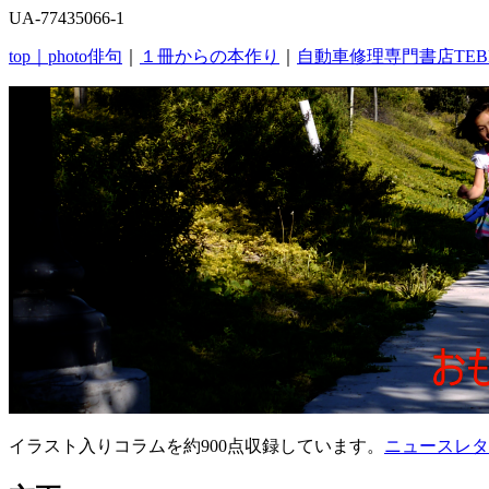
UA-77435066-1
top｜
photo俳句
｜
１冊からの本作り
｜
自動車修理専門書店TEB
イラスト入りコラムを約900点収録しています。
ニュースレタ