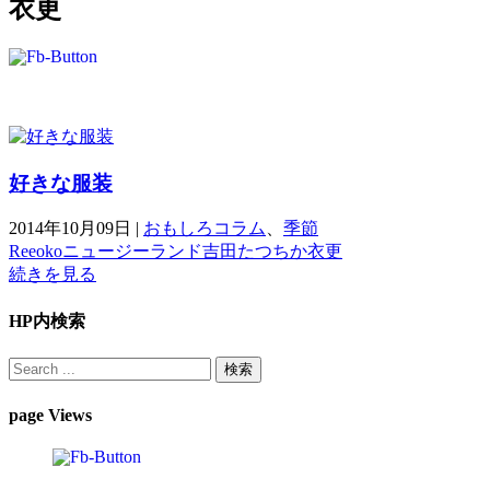
衣更
好きな服装
2014年10月09日
|
おもしろコラム
、
季節
Reeoko
ニュージーランド
吉田たつちか
衣更
続きを見る
HP内検索
page Views