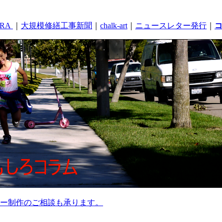
RA
｜
大規模修繕工事新聞
｜
chalk-art
｜
ニュースレター発行
｜
ー制作のご相談も承ります。