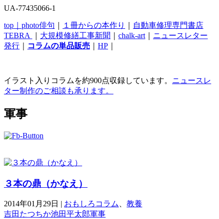
UA-77435066-1
top｜
photo俳句
｜
１冊からの本作り
｜
自動車修理専門書店
TEBRA
｜
大規模修繕工事新聞
｜
chalk-art
｜
ニュースレター
発行
｜
コラムの単品販売
｜
HP
｜
イラスト入りコラムを約900点収録しています。
ニュースレ
ター制作のご相談も承ります。
軍事
３本の鼎（かなえ）
2014年01月29日
|
おもしろコラム
、
教養
吉田たつちか
池田平太郎
軍事