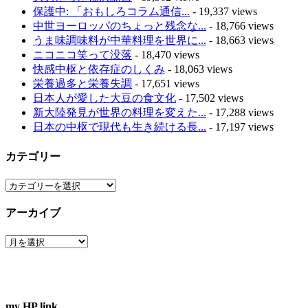
保護中: 「おもしろコラム通信...
- 19,337 views
中世ヨーロッパのちょっと残念な...
- 18,766 views
うま味調味料が中華料理を世界に...
- 18,663 views
ニコニコ笑って没落
- 18,470 views
快感中枢と依存症のしくみ
- 18,063 views
栄養過多と栄養失調
- 17,651 views
日本人が愛した大豆の食文化
- 17,502 views
新大陸発見が世界の料理を変えた...
- 17,288 views
日本の中枢で現代も生き続ける長...
- 17,197 views
カテゴリー
カ
テ
アーカイブ
ゴ
リ
ア
ー
ー
カ
イ
ブ
my HP link