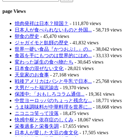
page Views
焼肉発祥は日本？韓国？
- 111,870 views
日本人が食べられないものと外国...
- 58,719 views
卵食の歴史
- 45,470 views
ジャガイモと飢饉の歴史
- 41,832 views
世界一硬い食品『かつおぶし』の...
- 38,042 views
食器を手にもつのは世界的にはめ...
- 33,133 views
変わった誕生の食べ物たち
- 30,645 views
日本食の混ぜない文化
- 28,021 views
天皇家のお食事
- 27,168 views
戦後アメリカはパンと牛乳で日本...
- 25,768 views
大男だった福沢諭吉
- 19,370 views
保護中: 「おもしろコラム通信...
- 19,361 views
中世ヨーロッパのちょっと残念な...
- 18,771 views
うま味調味料が中華料理を世界に...
- 18,668 views
ニコニコ笑って没落
- 18,475 views
快感中枢と依存症のしくみ
- 18,067 views
栄養過多と栄養失調
- 17,655 views
日本人が愛した大豆の食文化
- 17,505 views