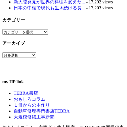
新大陸発見が世界の料理を変えた...
- 17,292 views
日本の中枢で現代も生き続ける長...
- 17,203 views
カテゴリー
カ
テ
アーカイブ
ゴ
リ
ア
ー
ー
カ
イ
ブ
my HP link
TEBRA書店
おもしろコラム
１冊からの本作り
自動車修理専門書店TEBRA
大規模修繕工事新聞