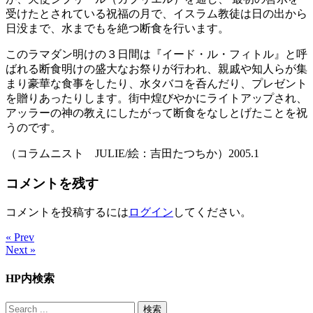
受けたとされている祝福の月で、イスラム教徒は日の出から
日没まで、水までもを絶つ断食を行います。
このラマダン明けの３日間は『イード・ル・フィトル』と呼
ばれる断食明けの盛大なお祭りが行われ、親戚や知人らが集
まり豪華な食事をしたり、水タバコを呑んだり、プレゼント
を贈りあったりします。街中煌びやかにライトアップされ、
アッラーの神の教えにしたがって断食をなしとげたことを祝
うのです。
（コラムニスト JULIE/絵：吉田たつちか）2005.1
コメントを残す
コメントを投稿するには
ログイン
してください。
« Prev
Next »
HP内検索