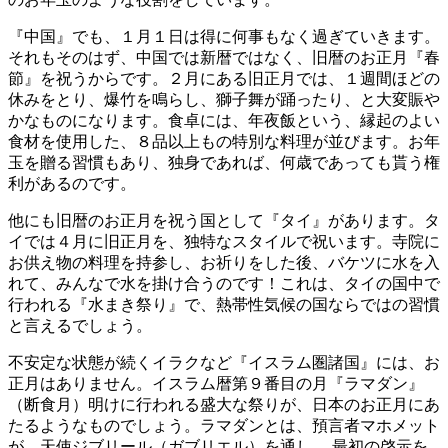
『中国』でも、１月１日は得に何事もなく過ぎていきます。
それもそのはず、中国では新暦ではなく、旧暦のお正月『春
節』を祝うからです。２月にある旧正月では、１週間ほどの
休みをとり、爆竹を鳴らし、獅子舞が踊ったり、と大変賑や
かなものになります。食卓には、年夜飯という、縁起のよい
食材を使用した、８品以上もの特別な料理が並びます。お年
玉を贈る習慣もあり、独身であれば、何歳であっても貰う権
利があるのです。
他にも旧暦のお正月を祝う国として『タイ』があります。タ
イでは４月に旧正月を、独特なスタイルで祝います。寺院に
お供え物の料理を持参し、お祈りをした後、バケツに水を入
れて、みんなで水を掛け合うのです！これは、タイの国中で
行われる『水まき祭り』で、熱帯性気候の国ならではの習慣
と言えるでしょう。
不安定な状態が続くイラクなど『イスラム圏諸国』には、お
正月はありません。イスラム暦第９番目の月『ラマダン』
（断食月）明けに行われる盛大な祭りが、日本のお正月にあ
たるようなものでしょう。ラマダンとは、預言者マホメット
が、天使ジブリール（ガブリエル）を通し、 最初の啓示を