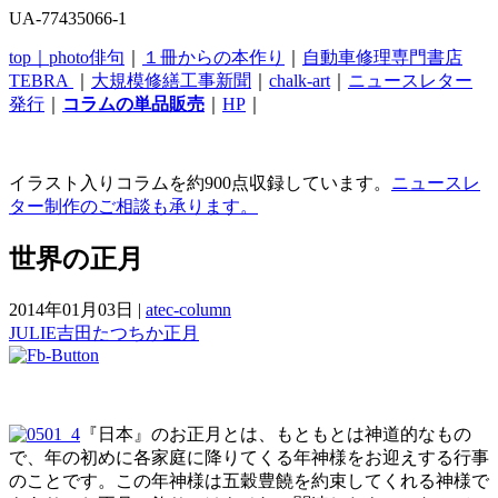
UA-77435066-1
top｜
photo俳句
｜
１冊からの本作り
｜
自動車修理専門書店
TEBRA
｜
大規模修繕工事新聞
｜
chalk-art
｜
ニュースレター
発行
｜
コラムの単品販売
｜
HP
｜
イラスト入りコラムを約900点収録しています。
ニュースレ
ター制作のご相談も承ります。
世界の正月
2014年01月03日
|
atec-column
JULIE
吉田たつちか
正月
『日本』のお正月とは、もともとは神道的なもの
で、年の初めに各家庭に降りてくる年神様をお迎えする行事
のことです。この年神様は五穀豊饒を約束してくれる神様で