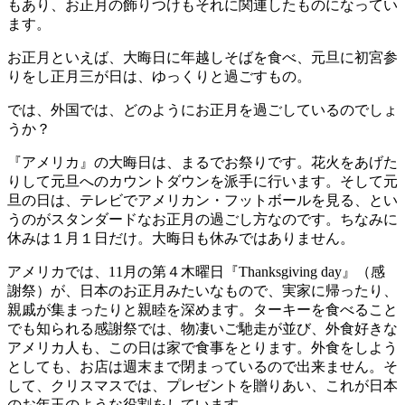
もあり、お正月の飾りつけもそれに関連したものになってい
ます。
お正月といえば、大晦日に年越しそばを食べ、元旦に初宮参
りをし正月三が日は、ゆっくりと過ごすもの。
では、外国では、どのようにお正月を過ごしているのでしょ
うか？
『アメリカ』の大晦日は、まるでお祭りです。花火をあげた
りして元旦へのカウントダウンを派手に行います。そして元
旦の日は、テレビでアメリカン・フットボールを見る、とい
うのがスタンダードなお正月の過ごし方なのです。ちなみに
休みは１月１日だけ。大晦日も休みではありません。
アメリカでは、11月の第４木曜日『Thanksgiving day』（感
謝祭）が、日本のお正月みたいなもので、実家に帰ったり、
親戚が集まったりと親睦を深めます。ターキーを食べること
でも知られる感謝祭では、物凄いご馳走が並び、外食好きな
アメリカ人も、この日は家で食事をとります。外食をしよう
としても、お店は週末まで閉まっているので出来ません。そ
して、クリスマスでは、プレゼントを贈りあい、これが日本
のお年玉のような役割をしています。