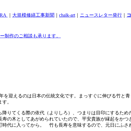
RA
｜
大規模修繕工事新聞
｜
chalk-art
｜
ニュースレター発行
｜
ー制作のご相談も承ります。
年を迎えるのは日本の伝統文化です。まっすぐに伸びる竹と青
ます。
降りてくる際の依代（よりしろ）、つまりは目印にするため
長寿の木としてあがめられていたので、平安貴族が縁起をかつ
町時代に入ってから。 竹も長寿を意味するので、元日にふさ