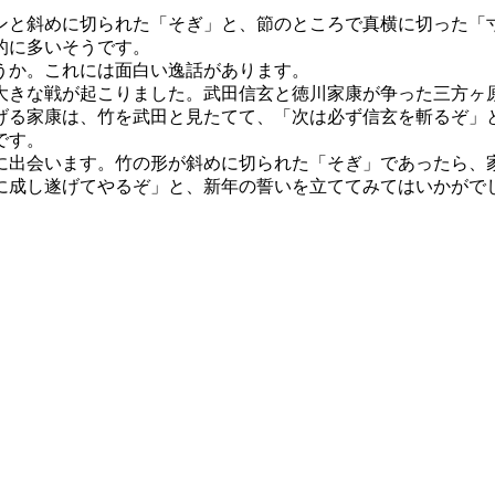
。
と斜めに切られた「そぎ」と、節のところで真横に切った「
的に多いそうです。
うか。これには面白い逸話があります。
きな戦が起こりました。武田信玄と徳川家康が争った三方ヶ
げる家康は、竹を武田と見たてて、「次は必ず信玄を斬るぞ」
です。
出会います。竹の形が斜めに切られた「そぎ」であったら、
に成し遂げてやるぞ」と、新年の誓いを立ててみてはいかがで