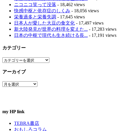
ニコニコ笑って没落
- 18,462 views
快感中枢と依存症のしくみ
- 18,056 views
栄養過多と栄養失調
- 17,645 views
日本人が愛した大豆の食文化
- 17,497 views
新大陸発見が世界の料理を変えた...
- 17,283 views
日本の中枢で現代も生き続ける長...
- 17,191 views
カテゴリー
カ
テ
アーカイブ
ゴ
リ
ア
ー
ー
カ
イ
ブ
my HP link
TEBRA書店
おもしろコラム