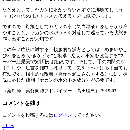
たとえとして、ヤカンに水が少ないとすぐに沸騰てしまう
（コンロの火はストレスと考える）のに似ています。
ですので、対策としてヤカンの水（気血津液）をしっかり増
やすことと、ヤカンの水がうまく対流して巡っている状態を
作り出すことが大切です。
この辛い症状に対する、頓服的な漢方としては、めまいやし
びれをとる”かぎかずら”と動悸、息切れ不安を改善する”ス
ーパー紅景天”の併用がお勧めです。そして、手の内関のツ
ボ押しや、足首を雑巾しぼりして、気を下へ下げる手当ても
有効です。根本的な改善（発作を起こさなくする）には、状
況に応じた補剤（ヤカンの水の不足成分）が必要です。
（薬剤師、薬食同源アドバイザー 高田理恵） 2019-03
コメントを残す
コメントを投稿するには
ログイン
してください。
« Prev