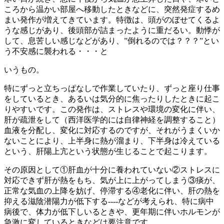
ころから温かい部屋へ移動したときなどに、突然発症するめ
まい発作が増えてきています。特徴は、頭がのぼせてくるよ
うな感じがあり、後頭部が詰まったように重だるい。動悸が
して、息苦しい感じなどがあり、”倒れるのでは？？？”とい
う不安感に襲われる・・・と
いうもの。
特にずっと立ちっぱなしで作業していたり、ずっと座り仕事
をしているとき、あるいは気分的に焦ったりしたときに起こ
りやすいです。この発作は、ストレスや環境の変化に伴い、
肝が疏泄をして（西洋医学的には自律神経を調整すること）
血液を分配し、変化に対応するのですが、それがうまくいか
ないことにより、上半身に熱が溜まり、下半身は冷えている
という、肝陽上亢という状態が生じることで起こります。
その原因として①肝血が十分に養われていない②ストレスに
対応できず肝が熱をもち、気が上に上がってしまう③痰が、
正常な気血の上降を妨げ、停滞する④老化に伴い、肝の熱を
抑える滋陰潜陽力が低下する----などが考えられ、特に病中
病後で、体力が低下しいるときや、更年期に伴いホルモンが
急激に変しているときなどは要注意です。