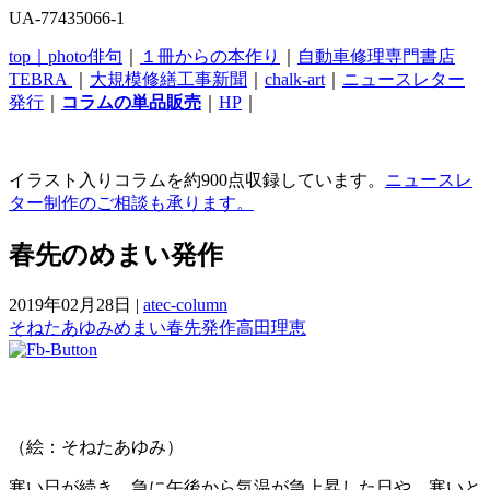
UA-77435066-1
top｜
photo俳句
｜
１冊からの本作り
｜
自動車修理専門書店
TEBRA
｜
大規模修繕工事新聞
｜
chalk-art
｜
ニュースレター
発行
｜
コラムの単品販売
｜
HP
｜
イラスト入りコラムを約900点収録しています。
ニュースレ
ター制作のご相談も承ります。
春先のめまい発作
2019年02月28日
|
atec-column
そねたあゆみ
めまい
春先
発作
高田理恵
（絵：そねたあゆみ）
寒い日が続き、急に午後から気温が急上昇した日や、寒いと