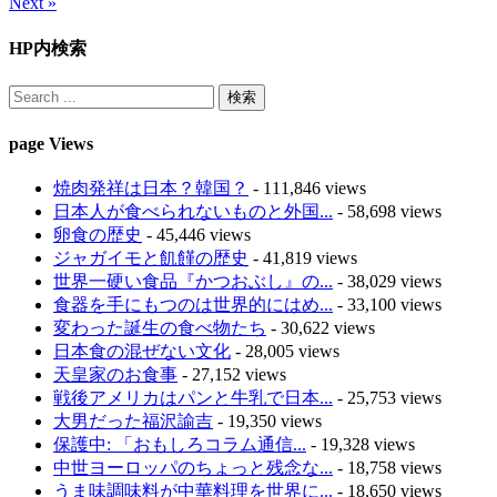
Next »
HP内検索
page Views
焼肉発祥は日本？韓国？
- 111,846 views
日本人が食べられないものと外国...
- 58,698 views
卵食の歴史
- 45,446 views
ジャガイモと飢饉の歴史
- 41,819 views
世界一硬い食品『かつおぶし』の...
- 38,029 views
食器を手にもつのは世界的にはめ...
- 33,100 views
変わった誕生の食べ物たち
- 30,622 views
日本食の混ぜない文化
- 28,005 views
天皇家のお食事
- 27,152 views
戦後アメリカはパンと牛乳で日本...
- 25,753 views
大男だった福沢諭吉
- 19,350 views
保護中: 「おもしろコラム通信...
- 19,328 views
中世ヨーロッパのちょっと残念な...
- 18,758 views
うま味調味料が中華料理を世界に...
- 18,650 views