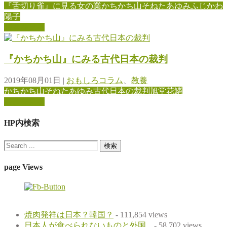
『舌切り雀』に見る女の業
かちかち山
そねたあゆみ
ふじかわ
陽子
続きを見る
『かちかち山』にみる古代日本の裁判
2019年08月01日
|
おもしろコラム
、
教養
かちかち山
そねたあゆみ
古代日本の裁判
旭堂花鱗
続きを見る
HP内検索
page Views
焼肉発祥は日本？韓国？
- 111,854 views
日本人が食べられないものと外国...
- 58,702 views