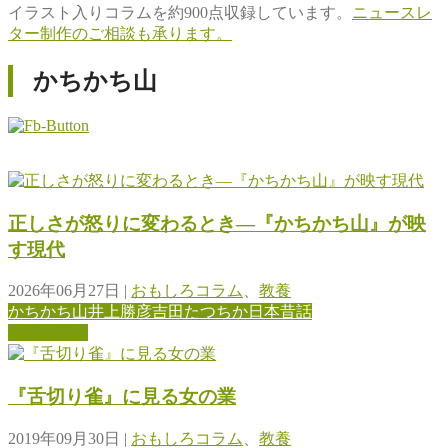
イラスト入りコラムを約900点収録しています。
ニュースレ
ター制作のご相談も承ります。
かちかち山
正しさが怒りに変わるとき―『かちかち山』が映
す現代
2026年06月27日
|
おもしろコラム
、
教養
かちかち山
井上勝彦
吉田たつちか
日本昔話
続きを見る
『舌切り雀』に見る女の業
2019年09月30日
|
おもしろコラム
、
教養