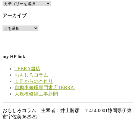
カ
テ
アーカイブ
ゴ
リ
ア
ー
ー
カ
イ
ブ
my HP link
TEBRA書店
おもしろコラム
１冊からの本作り
自動車修理専門書店TEBRA
大規模修繕工事新聞
おもしろコラム 主宰者：井上勝彦 〒414-0001静岡県伊東
市宇佐美3629-52