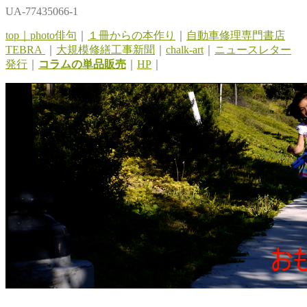
UA-77435066-1
top｜
photo俳句
｜
１冊からの本作り
｜
自動車修理専門書店
TEBRA
｜
大規模修繕工事新聞
｜
chalk-art
｜
ニュースレター
発行
｜
コラムの単品販売
｜
HP
｜