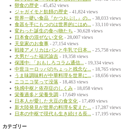
卵食の歴史
- 45,452 views
ジャガイモと飢饉の歴史
- 41,824 views
世界一硬い食品『かつおぶし』の...
- 38,033 views
食器を手にもつのは世界的にはめ...
- 33,110 views
変わった誕生の食べ物たち
- 30,628 views
日本食の混ぜない文化
- 28,007 views
天皇家のお食事
- 27,154 views
戦後アメリカはパンと牛乳で日本...
- 25,758 views
大男だった福沢諭吉
- 19,358 views
保護中: 「おもしろコラム通信...
- 19,334 views
中世ヨーロッパのちょっと残念な...
- 18,765 views
うま味調味料が中華料理を世界に...
- 18,656 views
ニコニコ笑って没落
- 18,463 views
快感中枢と依存症のしくみ
- 18,058 views
栄養過多と栄養失調
- 17,649 views
日本人が愛した大豆の食文化
- 17,499 views
新大陸発見が世界の料理を変えた...
- 17,287 views
日本の中枢で現代も生き続ける長...
- 17,195 views
カテゴリー