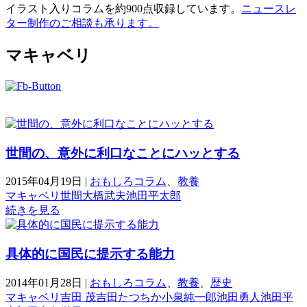
イラスト入りコラムを約900点収録しています。
ニュースレ
ター制作のご相談も承ります。
マキャベリ
世間の、意外に利口なことにハッとする
2015年04月19日
|
おもしろコラム
、
教養
マキャベリ
世間
大橋武夫
池田平太郎
続きを見る
具体的に国民に提示する能力
2014年01月28日
|
おもしろコラム
、
教養
、
歴史
マキャベリ
吉田 茂
吉田たつちか
小泉純一郎
池田勇人
池田平