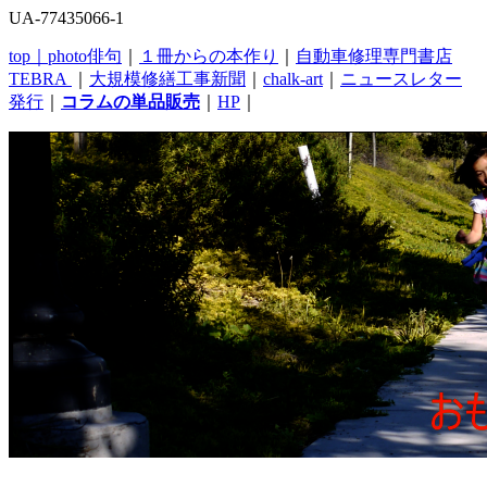
UA-77435066-1
top｜
photo俳句
｜
１冊からの本作り
｜
自動車修理専門書店
TEBRA
｜
大規模修繕工事新聞
｜
chalk-art
｜
ニュースレター
発行
｜
コラムの単品販売
｜
HP
｜