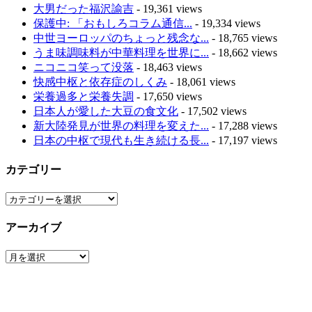
大男だった福沢諭吉
- 19,361 views
保護中: 「おもしろコラム通信...
- 19,334 views
中世ヨーロッパのちょっと残念な...
- 18,765 views
うま味調味料が中華料理を世界に...
- 18,662 views
ニコニコ笑って没落
- 18,463 views
快感中枢と依存症のしくみ
- 18,061 views
栄養過多と栄養失調
- 17,650 views
日本人が愛した大豆の食文化
- 17,502 views
新大陸発見が世界の料理を変えた...
- 17,288 views
日本の中枢で現代も生き続ける長...
- 17,197 views
カテゴリー
カ
テ
アーカイブ
ゴ
リ
ア
ー
ー
カ
イ