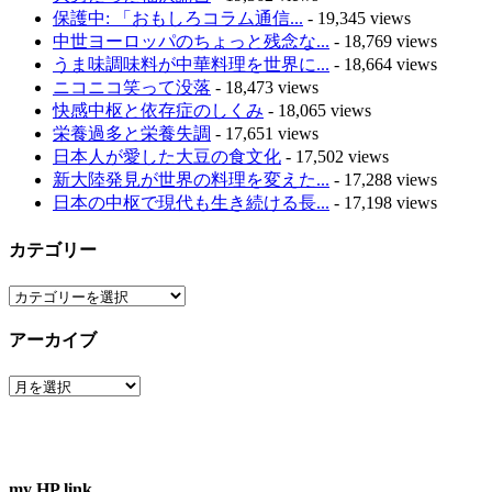
保護中: 「おもしろコラム通信...
- 19,345 views
中世ヨーロッパのちょっと残念な...
- 18,769 views
うま味調味料が中華料理を世界に...
- 18,664 views
ニコニコ笑って没落
- 18,473 views
快感中枢と依存症のしくみ
- 18,065 views
栄養過多と栄養失調
- 17,651 views
日本人が愛した大豆の食文化
- 17,502 views
新大陸発見が世界の料理を変えた...
- 17,288 views
日本の中枢で現代も生き続ける長...
- 17,198 views
カテゴリー
カ
テ
アーカイブ
ゴ
リ
ア
ー
ー
カ
イ
ブ
my HP link