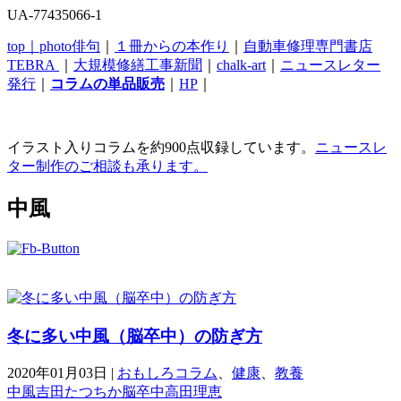
UA-77435066-1
top｜
photo俳句
｜
１冊からの本作り
｜
自動車修理専門書店
TEBRA
｜
大規模修繕工事新聞
｜
chalk-art
｜
ニュースレター
発行
｜
コラムの単品販売
｜
HP
｜
イラスト入りコラムを約900点収録しています。
ニュースレ
ター制作のご相談も承ります。
中風
冬に多い中風（脳卒中）の防ぎ方
2020年01月03日
|
おもしろコラム
、
健康
、
教養
中風
吉田たつちか
脳卒中
高田理恵