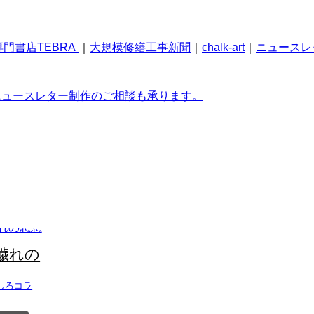
門書店TEBRA
｜
大規模修繕工事新聞
｜
chalk-art
｜
ニュースレ
ニュースレター制作のご相談も承ります。
穢れの
しろコラ