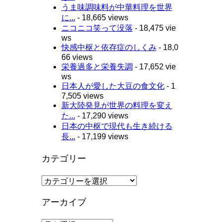
うま味調味料が中華料理を世界
に...
- 18,665 views
ニコニコ笑って没落
- 18,475 vie
ws
快感中枢と依存症のしくみ
- 18,0
66 views
栄養過多と栄養失調
- 17,652 vie
ws
日本人が愛した大豆の食文化
- 1
7,505 views
新大陸発見が世界の料理を変え
た...
- 17,290 views
日本の中枢で現代も生き続ける
長...
- 17,199 views
カテゴリー
カ
テ
ゴ
アーカイブ
リ
ー