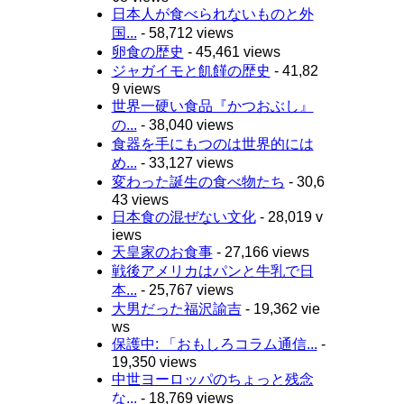
日本人が食べられないものと外
国...
- 58,712 views
卵食の歴史
- 45,461 views
ジャガイモと飢饉の歴史
- 41,82
9 views
世界一硬い食品『かつおぶし』
の...
- 38,040 views
食器を手にもつのは世界的には
め...
- 33,127 views
変わった誕生の食べ物たち
- 30,6
43 views
日本食の混ぜない文化
- 28,019 v
iews
天皇家のお食事
- 27,166 views
戦後アメリカはパンと牛乳で日
本...
- 25,767 views
大男だった福沢諭吉
- 19,362 vie
ws
保護中: 「おもしろコラム通信...
-
19,350 views
中世ヨーロッパのちょっと残念
な...
- 18,769 views