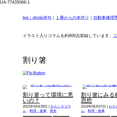
UA-77435066-1
top｜
photo俳句
｜
１冊からの本作り
｜
自動車修理専
イラスト入りコラムを約900点収録しています。
割り箸
割り箸って環境に悪
割り箸にみる
いの？
思想
2021年04月28日
|
おもしろコラ
2014年06月07日
|
おも
ム
、
料理・食事
、
歴史
ム
、
料理・食事