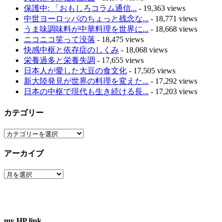
保護中: 「おもしろコラム通信...
- 19,363 views
中世ヨーロッパのちょっと残念な...
- 18,771 views
うま味調味料が中華料理を世界に...
- 18,668 views
ニコニコ笑って没落
- 18,475 views
快感中枢と依存症のしくみ
- 18,068 views
栄養過多と栄養失調
- 17,655 views
日本人が愛した大豆の食文化
- 17,505 views
新大陸発見が世界の料理を変えた...
- 17,292 views
日本の中枢で現代も生き続ける長...
- 17,203 views
カテゴリー
カ
テ
アーカイブ
ゴ
リ
ア
ー
ー
カ
イ
ブ
my HP link