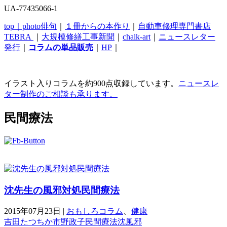
UA-77435066-1
top｜
photo俳句
｜
１冊からの本作り
｜
自動車修理専門書店
TEBRA
｜
大規模修繕工事新聞
｜
chalk-art
｜
ニュースレター
発行
｜
コラムの単品販売
｜
HP
｜
イラスト入りコラムを約900点収録しています。
ニュースレ
ター制作のご相談も承ります。
民間療法
沈先生の風邪対処民間療法
2015年07月23日
|
おもしろコラム
、
健康
吉田たつちか
市野政子
民間療法
沈
風邪