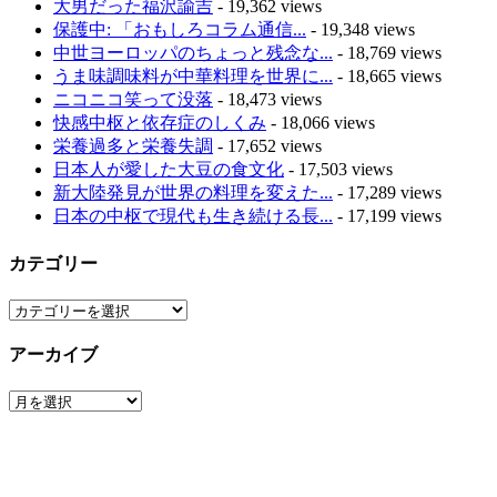
大男だった福沢諭吉
- 19,362 views
保護中: 「おもしろコラム通信...
- 19,348 views
中世ヨーロッパのちょっと残念な...
- 18,769 views
うま味調味料が中華料理を世界に...
- 18,665 views
ニコニコ笑って没落
- 18,473 views
快感中枢と依存症のしくみ
- 18,066 views
栄養過多と栄養失調
- 17,652 views
日本人が愛した大豆の食文化
- 17,503 views
新大陸発見が世界の料理を変えた...
- 17,289 views
日本の中枢で現代も生き続ける長...
- 17,199 views
カテゴリー
カ
テ
アーカイブ
ゴ
リ
ア
ー
ー
カ
イ
ブ