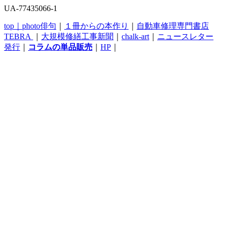
UA-77435066-1
top｜
photo俳句
｜
１冊からの本作り
｜
自動車修理専門書店
TEBRA
｜
大規模修繕工事新聞
｜
chalk-art
｜
ニュースレター
発行
｜
コラムの単品販売
｜
HP
｜