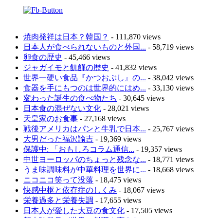
焼肉発祥は日本？韓国？
- 111,870 views
日本人が食べられないものと外国...
- 58,719 views
卵食の歴史
- 45,466 views
ジャガイモと飢饉の歴史
- 41,832 views
世界一硬い食品『かつおぶし』の...
- 38,042 views
食器を手にもつのは世界的にはめ...
- 33,130 views
変わった誕生の食べ物たち
- 30,645 views
日本食の混ぜない文化
- 28,021 views
天皇家のお食事
- 27,168 views
戦後アメリカはパンと牛乳で日本...
- 25,767 views
大男だった福沢諭吉
- 19,369 views
保護中: 「おもしろコラム通信...
- 19,357 views
中世ヨーロッパのちょっと残念な...
- 18,771 views
うま味調味料が中華料理を世界に...
- 18,668 views
ニコニコ笑って没落
- 18,475 views
快感中枢と依存症のしくみ
- 18,067 views
栄養過多と栄養失調
- 17,655 views
日本人が愛した大豆の食文化
- 17,505 views