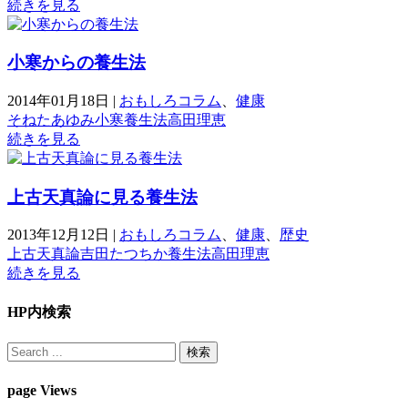
続きを見る
小寒からの養生法
2014年01月18日
|
おもしろコラム
、
健康
そねたあゆみ
小寒
養生法
高田理恵
続きを見る
上古天真論に見る養生法
2013年12月12日
|
おもしろコラム
、
健康
、
歴史
上古天真論
吉田たつちか
養生法
高田理恵
続きを見る
HP内検索
page Views