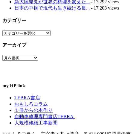
新大陸発見が世界の料理を変えた...
- 17,292 views
日本の中枢で現代も生き続ける長...
- 17,203 views
カテゴリー
カ
テ
アーカイブ
ゴ
リ
ア
ー
ー
カ
イ
ブ
my HP link
TEBRA書店
おもしろコラム
１冊からの本作り
自動車修理専門書店TEBRA
大規模修繕工事新聞
おもしろコラム 主宰者：井上勝彦 〒414-0001静岡県伊東