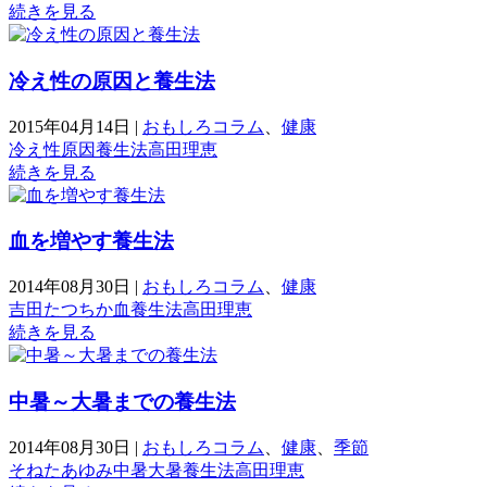
続きを見る
冷え性の原因と養生法
2015年04月14日
|
おもしろコラム
、
健康
冷え性
原因
養生法
高田理恵
続きを見る
血を増やす養生法
2014年08月30日
|
おもしろコラム
、
健康
吉田たつちか
血
養生法
高田理恵
続きを見る
中暑～大暑までの養生法
2014年08月30日
|
おもしろコラム
、
健康
、
季節
そねたあゆみ
中暑
大暑
養生法
高田理恵