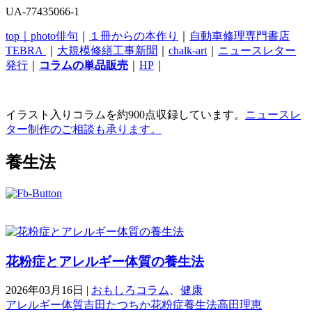
UA-77435066-1
top｜
photo俳句
｜
１冊からの本作り
｜
自動車修理専門書店
TEBRA
｜
大規模修繕工事新聞
｜
chalk-art
｜
ニュースレター
発行
｜
コラムの単品販売
｜
HP
｜
イラスト入りコラムを約900点収録しています。
ニュースレ
ター制作のご相談も承ります。
養生法
花粉症とアレルギー体質の養生法
2026年03月16日
|
おもしろコラム
、
健康
アレルギー体質
吉田たつちか
花粉症
養生法
高田理恵