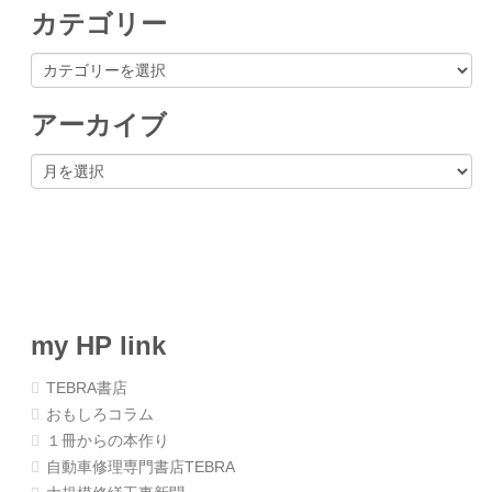
カテゴリー
カ
テ
ゴ
リ
アーカイブ
ー
ア
ー
カ
イ
ブ
my HP link
TEBRA書店
おもしろコラム
１冊からの本作り
自動車修理専門書店TEBRA