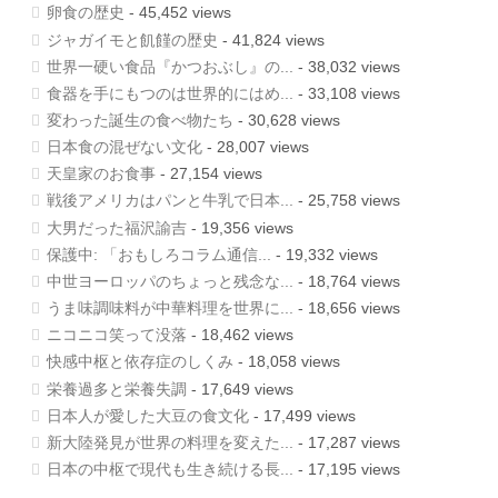
卵食の歴史
- 45,452 views
ジャガイモと飢饉の歴史
- 41,824 views
世界一硬い食品『かつおぶし』の...
- 38,032 views
食器を手にもつのは世界的にはめ...
- 33,108 views
変わった誕生の食べ物たち
- 30,628 views
日本食の混ぜない文化
- 28,007 views
天皇家のお食事
- 27,154 views
戦後アメリカはパンと牛乳で日本...
- 25,758 views
大男だった福沢諭吉
- 19,356 views
保護中: 「おもしろコラム通信...
- 19,332 views
中世ヨーロッパのちょっと残念な...
- 18,764 views
うま味調味料が中華料理を世界に...
- 18,656 views
ニコニコ笑って没落
- 18,462 views
快感中枢と依存症のしくみ
- 18,058 views
栄養過多と栄養失調
- 17,649 views
日本人が愛した大豆の食文化
- 17,499 views
新大陸発見が世界の料理を変えた...
- 17,287 views
日本の中枢で現代も生き続ける長...
- 17,195 views