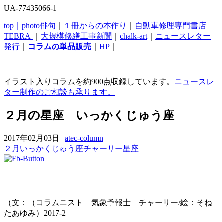
UA-77435066-1
top｜
photo俳句
｜
１冊からの本作り
｜
自動車修理専門書店
TEBRA
｜
大規模修繕工事新聞
｜
chalk-art
｜
ニュースレター
発行
｜
コラムの単品販売
｜
HP
｜
イラスト入りコラムを約900点収録しています。
ニュースレ
ター制作のご相談も承ります。
２月の星座 いっかくじゅう座
2017年02月03日
|
atec-column
２月
いっかくじゅう座
チャーリー
星座
（文：（コラムニスト 気象予報士 チャーリー/絵：そね
たあゆみ）2017-2