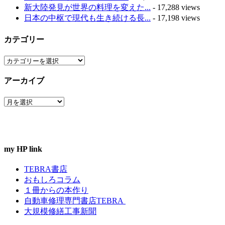
新大陸発見が世界の料理を変えた...
- 17,288 views
日本の中枢で現代も生き続ける長...
- 17,198 views
カテゴリー
カ
テ
アーカイブ
ゴ
リ
ア
ー
ー
カ
イ
ブ
my HP link
TEBRA書店
おもしろコラム
１冊からの本作り
自動車修理専門書店TEBRA
大規模修繕工事新聞