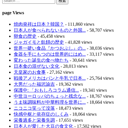
page Views
焼肉発祥は日本？韓国？
- 111,860 views
日本人が食べられないものと外国...
- 58,707 views
卵食の歴史
- 45,458 views
ジャガイモと飢饉の歴史
- 41,828 views
世界一硬い食品『かつおぶし』の...
- 38,036 views
食器を手にもつのは世界的にはめ...
- 33,117 views
変わった誕生の食べ物たち
- 30,641 views
日本食の混ぜない文化
- 28,013 views
天皇家のお食事
- 27,162 views
戦後アメリカはパンと牛乳で日本...
- 25,764 views
大男だった福沢諭吉
- 19,362 views
保護中: 「おもしろコラム通信...
- 19,341 views
中世ヨーロッパのちょっと残念な...
- 18,767 views
うま味調味料が中華料理を世界に...
- 18,664 views
ニコニコ笑って没落
- 18,473 views
快感中枢と依存症のしくみ
- 18,064 views
栄養過多と栄養失調
- 17,651 views
日本人が愛した大豆の食文化
- 17,502 views