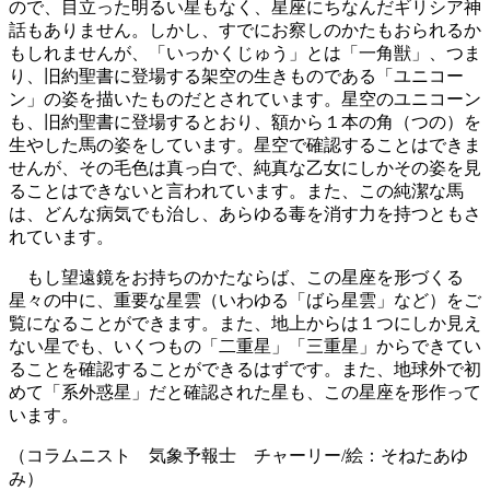
ので、目立った明るい星もなく、星座にちなんだギリシア神
話もありません。しかし、すでにお察しのかたもおられるか
もしれませんが、「いっかくじゅう」とは「一角獣」、つま
り、旧約聖書に登場する架空の生きものである「ユニコー
ン」の姿を描いたものだとされています。星空のユニコーン
も、旧約聖書に登場するとおり、額から１本の角（つの）を
生やした馬の姿をしています。星空で確認することはできま
せんが、その毛色は真っ白で、純真な乙女にしかその姿を見
ることはできないと言われています。また、この純潔な馬
は、どんな病気でも治し、あらゆる毒を消す力を持つともさ
れています。
もし望遠鏡をお持ちのかたならば、この星座を形づくる
星々の中に、重要な星雲（いわゆる「ばら星雲」など）をご
覧になることができます。また、地上からは１つにしか見え
ない星でも、いくつもの「二重星」「三重星」からできてい
ることを確認することができるはずです。また、地球外で初
めて「系外惑星」だと確認された星も、この星座を形作って
います。
（コラムニスト 気象予報士 チャーリー/絵：そねたあゆ
み）