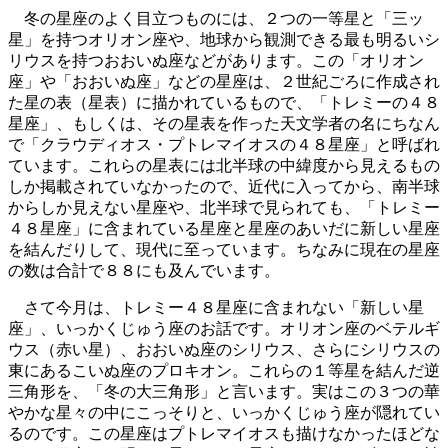
冬の星座のよく目立つものには、２つの一等星と「三ッ
星」を持つオリオン座や、地球から観測できる最も明るいシ
リウスを持つおおいぬ座などがあります。この「オリオン
座」や「おおいぬ座」などの星座は、２世紀ごろに作成され
た星の表（星表）に描かれているもので、「トレミーの４８
星座」、もしくは、その星表を作った天文学者の名にちなん
で「クラウディオス・プトレマイオスの４８星座」と呼ばれ
ています。これらの星表には北半球の中緯度から見えるもの
しか掲載されていなかったので、近代に入ってから、南半球
からしか見えない星座や、北半球で見られても、「トレミー
４８星座」に含まれている星座と星座のあいだに新しい星座
を結んだりして、現代に至っています。ちなみに現在の星座
の数は合計で８８にも及んでいます。
さて今月は、トレミー４８星座に含まれない「新しい星
座」、いっかくじゅう座のお話です。オリオン座のベテルギ
ウス（赤い星）、おおいぬ座のシリウス、さらにシリウスの
東にあるこいぬ座のプロキオン。これらの１等星を結んだ逆
三角形を、「冬の大三角形」と言います。実はこの３つの華
やかな星々の中にこっそりと、いっかくじゅう座が隠れてい
るのです。この星座はプトレマイオスも描けなかったほどな