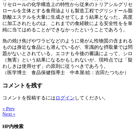
リセロールの化学構造上の特性から従来のトリアシルグリセ
ロールを主体とする食用油よりも製造工程でグリシドール脂
肪酸エステルを大量に生成させてしまう結果となった。高度
に加工されたものは、これまでの食経験による安全性をを単
純に当てはめることができなかったということであろう。
魚の焼け焦げやワラビなどのように発がん性物質の含まれる
ものは身近な食品にも潜んでいるが、常識的な摂取量では問
題がないとされている。エコナも今後の審議によって、シロ
（無害）という結果になるかもしれないが、現時点では「疑
わしきは使用せず」の原則に従うべきであろう。
（医学博士 食品保健指導士 中本屋/絵：吉田たつちか）
コメントを残す
コメントを投稿するには
ログイン
してください。
« Prev
Next »
HP内検索