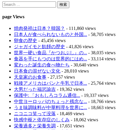
page Views
焼肉発祥は日本？韓国？
- 111,860 views
日本人が食べられないものと外国...
- 58,705 views
卵食の歴史
- 45,456 views
ジャガイモと飢饉の歴史
- 41,826 views
世界一硬い食品『かつおぶし』の...
- 38,035 views
食器を手にもつのは世界的にはめ...
- 33,114 views
変わった誕生の食べ物たち
- 30,640 views
日本食の混ぜない文化
- 28,010 views
天皇家のお食事
- 27,157 views
戦後アメリカはパンと牛乳で日本...
- 25,764 views
大男だった福沢諭吉
- 19,362 views
保護中: 「おもしろコラム通信...
- 19,337 views
中世ヨーロッパのちょっと残念な...
- 18,766 views
うま味調味料が中華料理を世界に...
- 18,663 views
ニコニコ笑って没落
- 18,469 views
快感中枢と依存症のしくみ
- 18,062 views
栄養過多と栄養失調
- 17,651 views