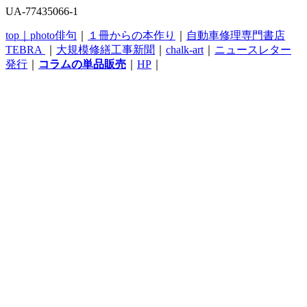
UA-77435066-1
top｜
photo俳句
｜
１冊からの本作り
｜
自動車修理専門書店
TEBRA
｜
大規模修繕工事新聞
｜
chalk-art
｜
ニュースレター
発行
｜
コラムの単品販売
｜
HP
｜