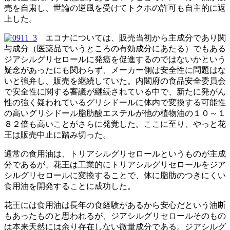
売を自粛し、世論の逆風を受けてトクホの許可も自主的に返
上した。
エコナについては、販売当初から主成分であり関
与成分（医薬品でいうところの有効成分にあたる）でもある
ジアシルグリセロールに発癌を促進するのではないかという
疑念があったにも関わらず、メーカー側は安全性に問題はな
いと強弁し、販売を継続していた。内閣府の食品安全委員会
で安全性に関する審議が継続されている中で、新たに発がん
性の強く疑われているグリシドールに体内で変換する可能性
の高いグリシドール脂肪酸エステルが他の植物油の１０～１
８２倍も高いことがさらに発覚した。ここに至り、やっと花
王は販売中止に踏み切った。
通常の食用油は、トリアシルグリセロールというものが主成
分であるが、花王は工業的にトリアシルグリセロールをジア
シルグリセロールに変換することで、体に脂肪のつきにくい
食用油を開発することに成功した。
花王には食用油は長年の食経験があるから安心だという油断
もあったものと思われるが、ジアシルグリセロールそのもの
は本来天然には余り存在しない微量成分である。ジアシルグ