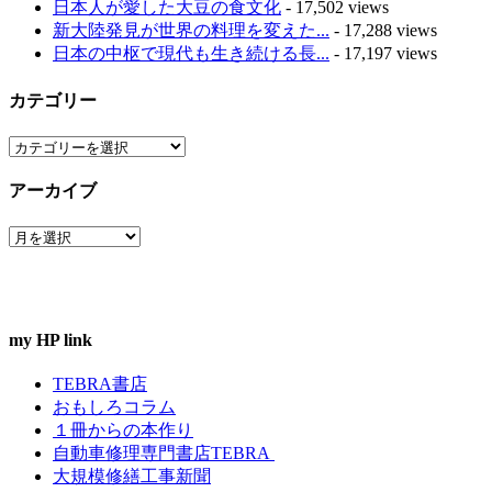
日本人が愛した大豆の食文化
- 17,502 views
新大陸発見が世界の料理を変えた...
- 17,288 views
日本の中枢で現代も生き続ける長...
- 17,197 views
カテゴリー
カ
テ
アーカイブ
ゴ
リ
ア
ー
ー
カ
イ
ブ
my HP link
TEBRA書店
おもしろコラム
１冊からの本作り
自動車修理専門書店TEBRA
大規模修繕工事新聞