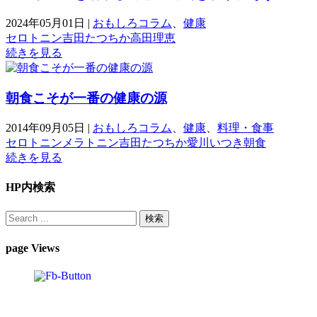
2024年05月01日
|
おもしろコラム
、
健康
セロトニン
吉田たつちか
高田理恵
続きを見る
朝食こそが一番の健康の源
2014年09月05日
|
おもしろコラム
、
健康
、
料理・食事
セロトニン
メラトニン
吉田たつちか
愛川いつき
朝食
続きを見る
HP内検索
page Views