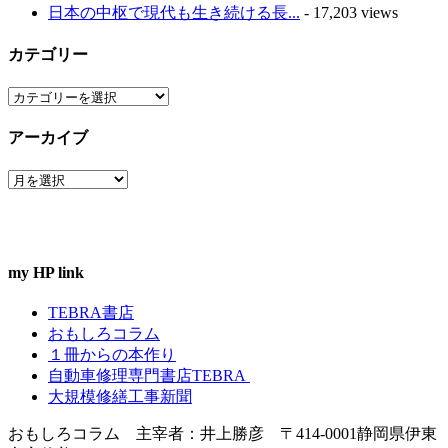
日本の中枢で現代も生き続ける長...
- 17,203 views
カテゴリー
カ
テ
アーカイブ
ゴ
リ
ア
ー
ー
カ
イ
ブ
my HP link
TEBRA書店
おもしろコラム
１冊からの本作り
自動車修理専門書店TEBRA
大規模修繕工事新聞
おもしろコラム 主宰者：井上勝彦 〒414-0001静岡県伊東