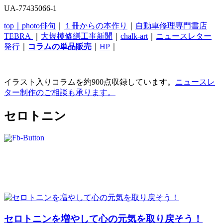
UA-77435066-1
top｜
photo俳句
｜
１冊からの本作り
｜
自動車修理専門書店
TEBRA
｜
大規模修繕工事新聞
｜
chalk-art
｜
ニュースレター
発行
｜
コラムの単品販売
｜
HP
｜
イラスト入りコラムを約900点収録しています。
ニュースレ
ター制作のご相談も承ります。
セロトニン
セロトニンを増やして心の元気を取り戻そう！