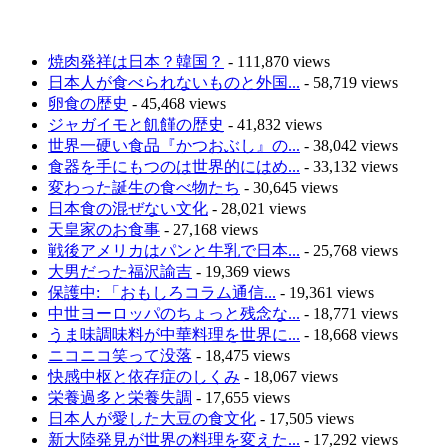
焼肉発祥は日本？韓国？
- 111,870 views
日本人が食べられないものと外国...
- 58,719 views
卵食の歴史
- 45,468 views
ジャガイモと飢饉の歴史
- 41,832 views
世界一硬い食品『かつおぶし』の...
- 38,042 views
食器を手にもつのは世界的にはめ...
- 33,132 views
変わった誕生の食べ物たち
- 30,645 views
日本食の混ぜない文化
- 28,021 views
天皇家のお食事
- 27,168 views
戦後アメリカはパンと牛乳で日本...
- 25,768 views
大男だった福沢諭吉
- 19,369 views
保護中: 「おもしろコラム通信...
- 19,361 views
中世ヨーロッパのちょっと残念な...
- 18,771 views
うま味調味料が中華料理を世界に...
- 18,668 views
ニコニコ笑って没落
- 18,475 views
快感中枢と依存症のしくみ
- 18,067 views
栄養過多と栄養失調
- 17,655 views
日本人が愛した大豆の食文化
- 17,505 views
新大陸発見が世界の料理を変えた...
- 17,292 views