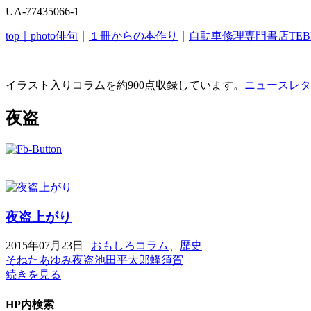
UA-77435066-1
top｜
photo俳句
｜
１冊からの本作り
｜
自動車修理専門書店TEB
イラスト入りコラムを約900点収録しています。
ニュースレタ
夜盗
夜盗上がり
2015年07月23日
|
おもしろコラム
、
歴史
そねたあゆみ
夜盗
池田平太郎
蜂須賀
続きを見る
HP内検索