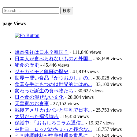
page Views
焼肉発祥は日本？韓国？
- 111,846 views
日本人が食べられないものと外国...
- 58,698 views
卵食の歴史
- 45,446 views
ジャガイモと飢饉の歴史
- 41,819 views
世界一硬い食品『かつおぶし』の...
- 38,028 views
食器を手にもつのは世界的にはめ...
- 33,100 views
変わった誕生の食べ物たち
- 30,622 views
日本食の混ぜない文化
- 28,004 views
天皇家のお食事
- 27,152 views
戦後アメリカはパンと牛乳で日本...
- 25,753 views
大男だった福沢諭吉
- 19,350 views
保護中: 「おもしろコラム通信...
- 19,327 views
中世ヨーロッパのちょっと残念な...
- 18,757 views
うま味調味料が中華料理を世界に...
- 18,649 views