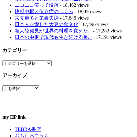
ニコニコ笑って没落
- 18,462 views
快感中枢と依存症のしくみ
- 18,056 views
栄養過多と栄養失調
- 17,645 views
日本人が愛した大豆の食文化
- 17,496 views
新大陸発見が世界の料理を変えた...
- 17,283 views
日本の中枢で現代も生き続ける長...
- 17,191 views
カテゴリー
カ
テ
アーカイブ
ゴ
リ
ア
ー
ー
カ
イ
ブ
my HP link
TEBRA書店
おもしろコラム