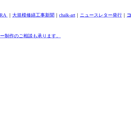
RA
｜
大規模修繕工事新聞
｜
chalk-art
｜
ニュースレター発行
｜
ー制作のご相談も承ります。