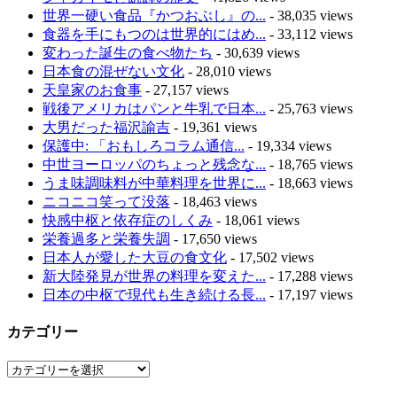
世界一硬い食品『かつおぶし』の...
- 38,035 views
食器を手にもつのは世界的にはめ...
- 33,112 views
変わった誕生の食べ物たち
- 30,639 views
日本食の混ぜない文化
- 28,010 views
天皇家のお食事
- 27,157 views
戦後アメリカはパンと牛乳で日本...
- 25,763 views
大男だった福沢諭吉
- 19,361 views
保護中: 「おもしろコラム通信...
- 19,334 views
中世ヨーロッパのちょっと残念な...
- 18,765 views
うま味調味料が中華料理を世界に...
- 18,663 views
ニコニコ笑って没落
- 18,463 views
快感中枢と依存症のしくみ
- 18,061 views
栄養過多と栄養失調
- 17,650 views
日本人が愛した大豆の食文化
- 17,502 views
新大陸発見が世界の料理を変えた...
- 17,288 views
日本の中枢で現代も生き続ける長...
- 17,197 views
カテゴリー
カ
テ