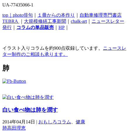
UA-77435066-1
top｜
photo俳句
｜
１冊からの本作り
｜
自動車修理専門書店
TEBRA
｜
大規模修繕工事新聞
｜
chalk-art
｜
ニュースレター
発行
｜
コラムの単品販売
｜
HP
｜
イラスト入りコラムを約900点収録しています。
ニュースレ
ター制作のご相談も承ります。
肺
白い食べ物は肺を潤す
2014年04月14日
|
おもしろコラム
、
健康
肺
高田理恵