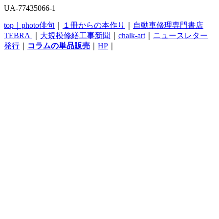
UA-77435066-1
top｜
photo俳句
｜
１冊からの本作り
｜
自動車修理専門書店
TEBRA
｜
大規模修繕工事新聞
｜
chalk-art
｜
ニュースレター
発行
｜
コラムの単品販売
｜
HP
｜