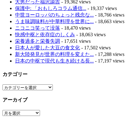
大男だった福沢諭吉
- 19,362 views
保護中: 「おもしろコラム通信...
- 19,337 views
中世ヨーロッパのちょっと残念な...
- 18,766 views
うま味調味料が中華料理を世界に...
- 18,663 views
ニコニコ笑って没落
- 18,470 views
快感中枢と依存症のしくみ
- 18,063 views
栄養過多と栄養失調
- 17,651 views
日本人が愛した大豆の食文化
- 17,502 views
新大陸発見が世界の料理を変えた...
- 17,288 views
日本の中枢で現代も生き続ける長...
- 17,197 views
カテゴリー
カ
テ
アーカイブ
ゴ
リ
ア
ー
ー
カ
イ
ブ