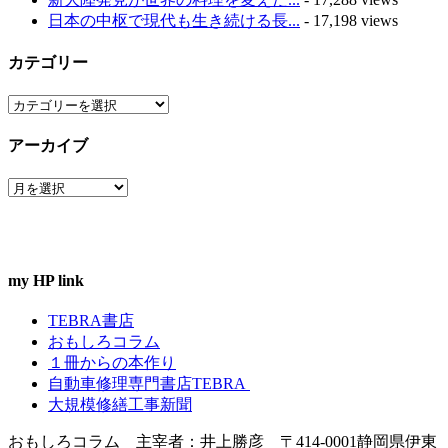
日本の中枢で現代も生き続ける長...
- 17,198 views
カテゴリー
カ
テ
アーカイブ
ゴ
リ
ア
ー
ー
カ
イ
ブ
my HP link
TEBRA書店
おもしろコラム
１冊からの本作り
自動車修理専門書店TEBRA
大規模修繕工事新聞
おもしろコラム 主宰者：井上勝彦 〒414-0001静岡県伊東