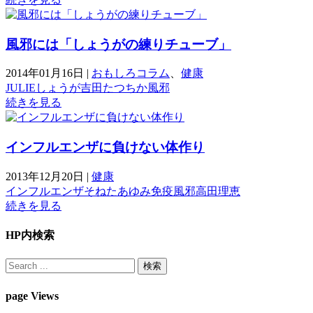
風邪には「しょうがの練りチューブ」
2014年01月16日
|
おもしろコラム
、
健康
JULIE
しょうが
吉田たつちか
風邪
続きを見る
インフルエンザに負けない体作り
2013年12月20日
|
健康
インフルエンザ
そねたあゆみ
免疫
風邪
高田理恵
続きを見る
HP内検索
page Views