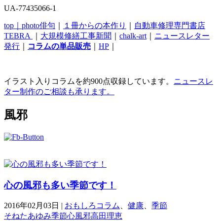
UA-77435066-1
top｜
photo俳句
｜
１冊からの本作り
｜
自動車修理専門書店
TEBRA
｜
大規模修繕工事新聞
｜
chalk-art
｜
ニュースレター
発行
｜
コラムの単品販売
｜
HP
｜
イラスト入りコラムを約900点収録しています。
ニュースレ
ター制作のご相談も承ります。
風邪
心の風邪も多い季節です！
2016年02月03日
|
おもしろコラム
、
健康
、
季節
そねたあゆみ
季節
心
風邪
高田理恵