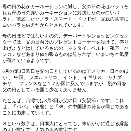
母の日の花がカーネーションに対し、父の日の花はバラ（そ
れも母の日の赤いカーネーションに対抗したのか白いバ
ラ）。前述したソノラ・スマート・ドッドが、父親の墓前に
白いバラを供えたからとされています。
母の日ほどではないものの、デーパートやショッピングセン
ターでは、父の日向けのプレゼントコーナーを設けて、盛り
上げようとはしているものの、ネクタイ、ベルト、靴下、ハ
ンカチなどあまり値の張るものは見られず、いまいち本気度
が薄れているようです。
6月の第3日曜日を父の日としているのはアメリカ、日本のほ
か 、 中国、 プエルトリコ、 インド、 イギリス、 カナダ、
チリ、 フランスなど１７か国に及んでいますが、別の日を
父の日としている国も少なくありません。
たとえば、台湾では8月8日が父の日（父親節）です。これ
は、「パパ」（爸爸）と「88」の中国語の発音が同じである
ことに由来しています。
８という数字は、日本人にとっても、末広がりに通じる縁起
のよい数字で、人気のある数字です。