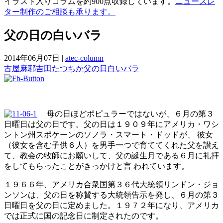
イラスト入りコラムを約900点収録しています。
ニュースレ
ター制作のご相談も承ります。
父の日の白いバラ
2014年06月07日
|
atec-column
古屋麻耶
吉田たつちか
父の日
白いバラ
母の日ほどポピュラーではないが、６月の第３
日曜日は父の日です。父の日は１９０９年にアメリカ・ワシ
ントン州スポケーンのソノラ・スマート・ドッドが、 彼女
（彼女を含む子供６人）を男手一つで育ててくれた父を讃え
て、教会の牧師にお願いして、父の誕生月である６月に礼拝
をしてもらったことがきっかけと言 われています。
１９６６年、アメリカ合衆国第３６代大統領リンドン・ジョ
ンソンは、父の日を称賛する大統領告示を発し、６月の第３
日曜日を父の日に定めました。１９７２年になり、アメリカ
では正式に国の記念日に制定されたのです。