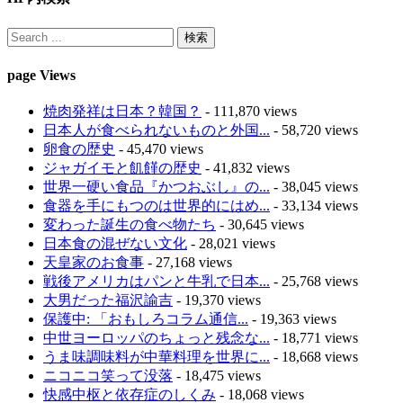
page Views
焼肉発祥は日本？韓国？
- 111,870 views
日本人が食べられないものと外国...
- 58,720 views
卵食の歴史
- 45,470 views
ジャガイモと飢饉の歴史
- 41,832 views
世界一硬い食品『かつおぶし』の...
- 38,045 views
食器を手にもつのは世界的にはめ...
- 33,134 views
変わった誕生の食べ物たち
- 30,645 views
日本食の混ぜない文化
- 28,021 views
天皇家のお食事
- 27,168 views
戦後アメリカはパンと牛乳で日本...
- 25,768 views
大男だった福沢諭吉
- 19,370 views
保護中: 「おもしろコラム通信...
- 19,363 views
中世ヨーロッパのちょっと残念な...
- 18,771 views
うま味調味料が中華料理を世界に...
- 18,668 views
ニコニコ笑って没落
- 18,475 views
快感中枢と依存症のしくみ
- 18,068 views