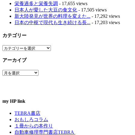
栄養過多と栄養失調
- 17,655 views
日本人が愛した大豆の食文化
- 17,505 views
新大陸発見が世界の料理を変えた...
- 17,292 views
日本の中枢で現代も生き続ける長...
- 17,203 views
カテゴリー
カ
テ
アーカイブ
ゴ
リ
ア
ー
ー
カ
イ
ブ
my HP link
TEBRA書店
おもしろコラム
１冊からの本作り
自動車修理専門書店TEBRA