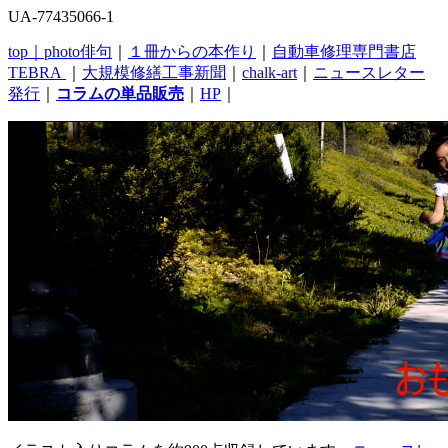
UA-77435066-1
top｜
photo俳句
｜
１冊からの本作り
｜
自動車修理専門書店
TEBRA
｜
大規模修繕工事新聞
｜
chalk-art
｜
ニュースレター
発行
｜
コラムの単品販売
｜
HP
｜