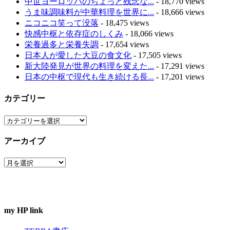
中世ヨーロッパのちょっと残念な...
- 18,770 views
うま味調味料が中華料理を世界に...
- 18,666 views
ニコニコ笑って没落
- 18,475 views
快感中枢と依存症のしくみ
- 18,066 views
栄養過多と栄養失調
- 17,654 views
日本人が愛した大豆の食文化
- 17,505 views
新大陸発見が世界の料理を変えた...
- 17,291 views
日本の中枢で現代も生き続ける長...
- 17,201 views
カテゴリー
カ
テ
アーカイブ
ゴ
リ
ア
ー
ー
カ
イ
ブ
my HP link