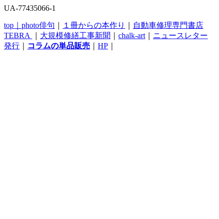
UA-77435066-1
top｜
photo俳句
｜
１冊からの本作り
｜
自動車修理専門書店
TEBRA
｜
大規模修繕工事新聞
｜
chalk-art
｜
ニュースレター
発行
｜
コラムの単品販売
｜
HP
｜