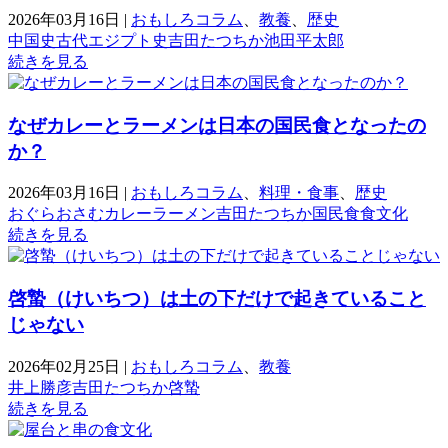
2026年03月16日
|
おもしろコラム
、
教養
、
歴史
中国史
古代エジプト史
吉田たつちか
池田平太郎
続きを見る
なぜカレーとラーメンは日本の国民食となったの
か？
2026年03月16日
|
おもしろコラム
、
料理・食事
、
歴史
おぐらおさむ
カレー
ラーメン
吉田たつちか
国民食
食文化
続きを見る
啓蟄（けいちつ）は土の下だけで起きていること
じゃない
2026年02月25日
|
おもしろコラム
、
教養
井上勝彦
吉田たつちか
啓蟄
続きを見る