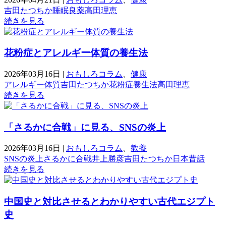
吉田たつちか
睡眠
良薬
高田理恵
続きを見る
花粉症とアレルギー体質の養生法
2026年03月16日
|
おもしろコラム
、
健康
アレルギー体質
吉田たつちか
花粉症
養生法
高田理恵
続きを見る
「さるかに合戦」に見る、SNSの炎上
2026年03月16日
|
おもしろコラム
、
教養
SNSの炎上
さるかに合戦
井上勝彦
吉田たつちか
日本昔話
続きを見る
中国史と対比させるとわかりやすい古代エジプト
史