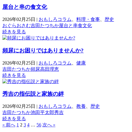
屋台と串の食文化
2026年02月25日
|
おもしろコラム
、
料理・食事
、
歴史
おぐらおさむ
吉田たつちか
屋台と串
食文化
続きを見る
頻尿にお困りではありませんか?
2026年02月25日
|
おもしろコラム
、
健康
吉田たつちか
頻尿
高田理恵
続きを見る
秀吉の指伝説と家族の絆
2026年02月25日
|
おもしろコラム
、
教養
、
歴史
吉田たつちか
池田平太郎
秀吉
続きを見る
« 前へ
1
2
3
4
…
56
次へ »