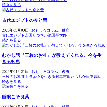
続きを見る
古代エジプトの今と昔
2026年05月03日
|
おもしろコラム
、
健康
古代エジプト
吉田たつちか
池田平太郎
続きを見る
むかし話『三枚のお札』が教えてくれる、今を生
きる知恵
2026年04月21日
|
おもしろコラム
、
教養
三枚のお札
井上勝彦
今を生きる知恵
吉田たつちか
日本昔話
続きを見る
睡眠こそ良薬
2026年04月21日
|
おもしろコラム
、
健康