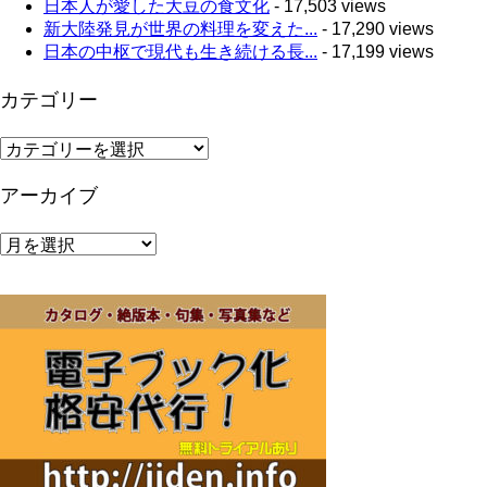
日本人が愛した大豆の食文化
- 17,503 views
新大陸発見が世界の料理を変えた...
- 17,290 views
日本の中枢で現代も生き続ける長...
- 17,199 views
カテゴリー
カ
テ
ゴ
アーカイブ
リ
ー
ア
ー
カ
イ
ブ