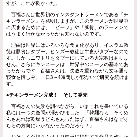
すが、これが良かった。
百福さんは世界初のインスタントラーメンである『チ
キンラーメン』を発明しますが、このラーメンが世界中
に広まるためには、「ビーフ」や「豚骨」のラーメンで
はうまく行かなかったかも知れないのです。
理由は世界にはいろいろな食文化があり、イスラム教
徒は豚食はタブー、ヒンズー教徒は牛食がタブーなので
す。しかしニワトリをタブーにしている大宗教はありま
せん。さらにキンスープは、世界中のスープの基本であ
ったからです。百福さんは、失敗を重ねながら文字通り
寝食を惜しみ、一日3～4時間しか寝ないで研究を続けま
す。
●チキンラーメン完成！ そして発売
百福さんの失敗を調べながら、いまこれを書いている
私には一つの疑問が浮かびました。「乾麺なら、そうめ
んもあれば乾燥うどんもあったはず。百福さんはなぜそ
ちらの方向にいかなかったのだろう？」
おそらく百福さんはより簡単に提供する食品を作りた