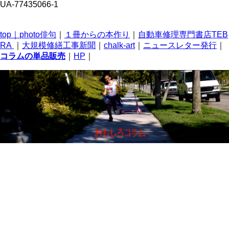
UA-77435066-1
top｜
photo俳句
｜
１冊からの本作り
｜
自動車修理専門書店TEB
RA
｜
大規模修繕工事新聞
｜
chalk-art
｜
ニュースレター発行
｜
コラムの単品販売
｜
HP
｜