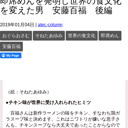
即席めんを発明し世界の食文化
を変えた男 安藤百福 後編
2019年01月04日
|
atec-column
おぐらおさむ
そねたあゆみ
世界の食文化
即席めん
安藤百福
（絵：そねたあゆみ）
●チキン味が世界に受け入れられたヒミツ
百福さんは新作ラーメンの味をチキン、すなわち鶏ガ
ラスープ味と決めます。これはニワトリが嫌いな息子さ
んも、チキンスープなら大丈夫であったことからなので