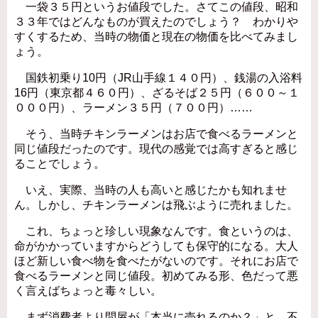
一袋３５円というお値段でした。さてこの値段、昭和
３３年ではどんなものが買えたのでしょう？ わかりや
すくするため、当時の物価と現在の物価を比べてみまし
ょう。
国鉄初乗り10円（JR山手線１４０円）、銭湯の入浴料
16円（東京都４６０円）、ざるそば２５円（６００～１
０００円）、ラーメン３５円（７００円）……
そう、当時チキンラーメンはお店で食べるラーメンと
同じ値段だったのです。現代の感覚では高すぎると感じ
ることでしょう。
いえ、実際、当時の人も高いと感じたかも知れませ
ん。しかし、チキンラーメンは飛ぶように売れました。
これ、ちょっと珍しい現象なんです。食というのは、
命がかかっていますからどうしても保守的になる。大人
ほど新しい食べ物を食べたがないのです。それにお店で
食べるラーメンと同じ値段。初めてみる形、色だって悪
く言えばちょっと毒々しい。
まず消費者より問屋が「本当に売れるのか？」と、不