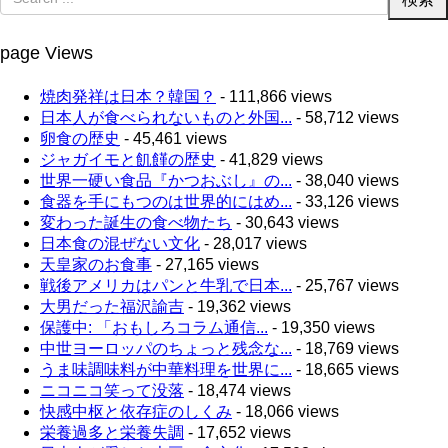
page Views
焼肉発祥は日本？韓国？
- 111,866 views
日本人が食べられないものと外国...
- 58,712 views
卵食の歴史
- 45,461 views
ジャガイモと飢饉の歴史
- 41,829 views
世界一硬い食品『かつおぶし』の...
- 38,040 views
食器を手にもつのは世界的にはめ...
- 33,126 views
変わった誕生の食べ物たち
- 30,643 views
日本食の混ぜない文化
- 28,017 views
天皇家のお食事
- 27,165 views
戦後アメリカはパンと牛乳で日本...
- 25,767 views
大男だった福沢諭吉
- 19,362 views
保護中: 「おもしろコラム通信...
- 19,350 views
中世ヨーロッパのちょっと残念な...
- 18,769 views
うま味調味料が中華料理を世界に...
- 18,665 views
ニコニコ笑って没落
- 18,474 views
快感中枢と依存症のしくみ
- 18,066 views
栄養過多と栄養失調
- 17,652 views