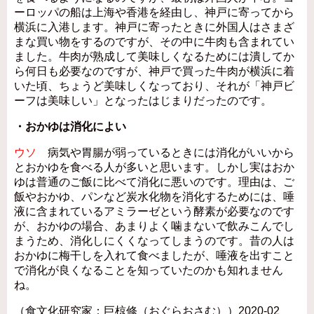
ーロッパの船は上海や香港を経由し、神戸に寄ってから
横浜に入港します。神戸に寄ったときに外国人はさまざ
まな買い物をするのですが、その中に牛肉も含まれてい
ました。牛肉が熟成して美味しくなるためには潰してか
ら何日も必要なのですが、神戸で買った牛肉が横浜に着
いた頃、ちょうど美味しくなっており、それが「神戸ビ
ーフは美味しい」となったはじまりだったのです。
・おかゆは消化によい
ウソ
病気や胃腸が弱っているときには消化がいいから
とおかゆを食べる人が多いと思います。しかし実はおか
ゆは普通のご飯に比べて消化に悪いのです。理由は、ご
飯やおかゆ、パンなど炭水化物を消化するためには、唾
液に含まれているアミラーゼという酵素が必要なのです
が、おかゆの場合、あまりよく噛まないで飲みこんでし
まうため、消化しにくくなってしまうのです。昔の人は
おかゆに梅干しを入れて食べましたが、唾液を出すこと
で消化が良くなることを知っていたのかも知れません
ね。
（食文化研究家：巨椋修（おぐらおさむ））2020-02