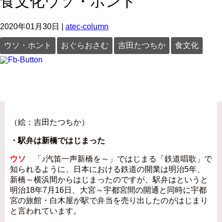
食文化ウソ・ホント
2020年01月30日
|
atec-column
ウソ・ホント
おぐらおさむ
吉田たつちか
食文化
（絵：吉田たつちか）
・駅弁は新橋ではじまった
ウソ
「♪汽笛一声新橋を～」ではじまる「鉄道唱歌」で
知られるように、日本における鉄道の開業は明治5年、
新橋～横浜間からはじまったのですが、駅弁はというと
明治18年7月16日、大宮～宇都宮間の開通と同時に宇都
宮の旅館・白木屋が駅で弁当を売り出したのがはじまり
と言われています。