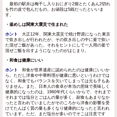
最初の駅弁は梅干し入りおにぎり2個とたくあん2切れ
を竹の皮で包んだもの。お値段は5銭だったといいま
す。
・釜めしは関東大震災で生まれた
ホント
大正12年、関東大震災で焼け野原になった東京
で炊き出しが行われたが、その炊き出しの中に釜で炊い
た混ぜご飯があった。それをヒントにして一人用の釜で
混ぜご飯を出すようになったのがはじまり。
・和食は健康にいい
ホント
和食が世界遺産に認められたのは健康にいいか
ら。ただし洋食や中華料理が健康に悪いというわけでは
なく、和食でもバランスを欠いてしまっては元も子もあ
りません。また、日本人の食卓が本当の意味で美味しく
健康的になったのは、1960年代くらいからで、それまで
それまでは塩分とごはんの量が多く、副食もあまりなか
ったと言われていましたがそのころから洋食の影響を受
けてたんぱく質の量も多くなり健康的になったと言われ
ています。ただ、まだ塩分が多いのでそこは注意です