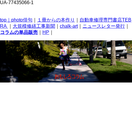
UA-77435066-1
top｜
photo俳句
｜
１冊からの本作り
｜
自動車修理専門書店TEB
RA
｜
大規模修繕工事新聞
｜
chalk-art
｜
ニュースレター発行
｜
コラムの単品販売
｜
HP
｜