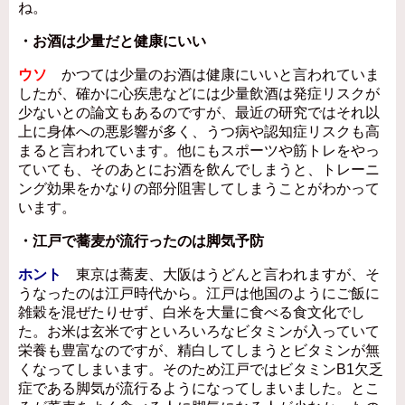
ね。
・お酒は少量だと健康にいい
ウソ
かつては少量のお酒は健康にいいと言われていま
したが、確かに心疾患などには少量飲酒は発症リスクが
少ないとの論文もあるのですが、最近の研究ではそれ以
上に身体への悪影響が多く、うつ病や認知症リスクも高
まると言われています。他にもスポーツや筋トレをやっ
ていても、そのあとにお酒を飲んでしまうと、トレーニ
ング効果をかなりの部分阻害してしまうことがわかって
います。
・江戸で蕎麦が流行ったのは脚気予防
ホント
東京は蕎麦、大阪はうどんと言われますが、そ
うなったのは江戸時代から。江戸は他国のようにご飯に
雑穀を混ぜたりせず、白米を大量に食べる食文化でし
た。お米は玄米ですといろいろなビタミンが入っていて
栄養も豊富なのですが、精白してしまうとビタミンが無
くなってしまいます。そのため江戸ではビタミンB1欠乏
症である脚気が流行るようになってしまいました。とこ