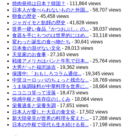
焼肉発祥は日本？韓国？
- 111,864 views
日本人が食べられないものと外国...
- 58,707 views
卵食の歴史
- 45,458 views
ジャガイモと飢饉の歴史
- 41,828 views
世界一硬い食品『かつおぶし』の...
- 38,037 views
食器を手にもつのは世界的にはめ...
- 33,118 views
変わった誕生の食べ物たち
- 30,641 views
日本食の混ぜない文化
- 28,013 views
天皇家のお食事
- 27,163 views
戦後アメリカはパンと牛乳で日本...
- 25,764 views
大男だった福沢諭吉
- 19,362 views
保護中: 「おもしろコラム通信...
- 19,345 views
中世ヨーロッパのちょっと残念な...
- 18,769 views
うま味調味料が中華料理を世界に...
- 18,664 views
ニコニコ笑って没落
- 18,473 views
快感中枢と依存症のしくみ
- 18,064 views
栄養過多と栄養失調
- 17,651 views
日本人が愛した大豆の食文化
- 17,502 views
新大陸発見が世界の料理を変えた...
- 17,288 views
日本の中枢で現代も生き続ける長...
- 17,198 views