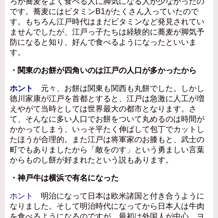
ろが蕎麦をよく食べる人に脚気になる人が少なかったの
です。蕎麦にはビタミンB1がたくさん入っていたので
す。もちろん江戸時代はまだビタミンなど発見されてい
ませんでしたが、江戸っ子たちは経験的に蕎麦が脚気予
防になると知り、好んで食べるようになったといいま
す。
・関東のお餅が四角いのは江戸の人口が多かったから
ホント
元々、お餅は関東も関西も丸餅でした。しかし
徳川家康が江戸を首都とすると、江戸は急激に人工が増
えやがて当時としては世界最大の都市となります。さ
て、そんなに多い人口でお餅をついて丸めるのは時間が
かかってしまう、いっそ平たく伸ばして包丁でカットし
たほうが合理的。また江戸は将軍家のお膝もと、武士の
町でもありましたから「敵をのす」という勇ましい言葉
からものし餅が好まれたという説もあります。
・神戸牛は横浜で有名になった
ホント
明治になって日本は欧米諸国と付き合うように
なりました。そして明治時代になってから日本人は牛肉
を食べるようになるのですが、最初は外国人が中心。ヨ