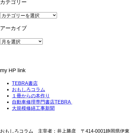
カテゴリー
カ
テ
ゴ
アーカイブ
リ
ー
ア
ー
カ
イ
ブ
my HP link
TEBRA書店
おもしろコラム
１冊からの本作り
自動車修理専門書店TEBRA
大規模修繕工事新聞
おもしろコラム 主宰者：井上勝彦 〒414-0001静岡県伊東