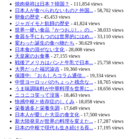
焼肉発祥は日本？韓国？
- 111,854 views
日本人が食べられないものと外国...
- 58,702 views
卵食の歴史
- 45,453 views
ジャガイモと飢饉の歴史
- 41,824 views
世界一硬い食品『かつおぶし』の...
- 38,033 views
食器を手にもつのは世界的にはめ...
- 33,110 views
変わった誕生の食べ物たち
- 30,629 views
日本食の混ぜない文化
- 28,008 views
天皇家のお食事
- 27,155 views
戦後アメリカはパンと牛乳で日本...
- 25,758 views
大男だった福沢諭吉
- 19,360 views
保護中: 「おもしろコラム通信...
- 19,334 views
中世ヨーロッパのちょっと残念な...
- 18,765 views
うま味調味料が中華料理を世界に...
- 18,656 views
ニコニコ笑って没落
- 18,463 views
快感中枢と依存症のしくみ
- 18,058 views
栄養過多と栄養失調
- 17,649 views
日本人が愛した大豆の食文化
- 17,500 views
新大陸発見が世界の料理を変えた...
- 17,287 views
日本の中枢で現代も生き続ける長...
- 17,195 views