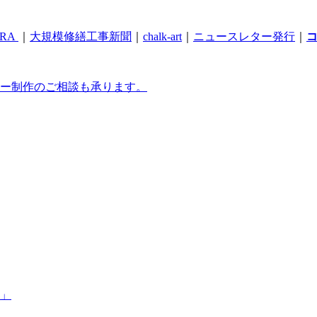
RA
｜
大規模修繕工事新聞
｜
chalk-art
｜
ニュースレター発行
｜
ー制作のご相談も承ります。