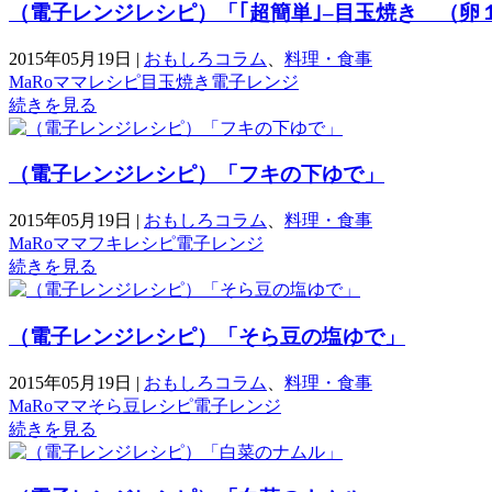
（電子レンジレシピ）「｢超簡単｣–目玉焼き （卵
2015年05月19日
|
おもしろコラム
、
料理・食事
MaRoママ
レシピ
目玉焼き
電子レンジ
続きを見る
（電子レンジレシピ）「フキの下ゆで」
2015年05月19日
|
おもしろコラム
、
料理・食事
MaRoママ
フキ
レシピ
電子レンジ
続きを見る
（電子レンジレシピ）「そら豆の塩ゆで」
2015年05月19日
|
おもしろコラム
、
料理・食事
MaRoママ
そら豆
レシピ
電子レンジ
続きを見る