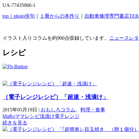
UA-77435066-1
top｜
photo俳句
｜
１冊からの本作り
｜
自動車修理専門書店TEB
イラスト入りコラムを約900点収録しています。
ニュースレタ
レシピ
（電子レンジレシピ）「超速・浅漬け」
2015年05月19日
|
おもしろコラム
、
料理・食事
MaRoママ
レシピ
浅漬け
電子レンジ
続きを見る