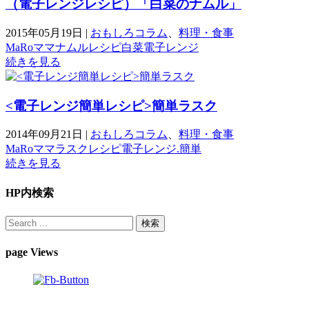
（電子レンジレシピ）「白菜のナムル」
2015年05月19日
|
おもしろコラム
、
料理・食事
MaRoママ
ナムル
レシピ
白菜
電子レンジ
続きを見る
<電子レンジ簡単レシピ>簡単ラスク
2014年09月21日
|
おもしろコラム
、
料理・食事
MaRoママ
ラスク
レシピ
電子レンジ.簡単
続きを見る
HP内検索
page Views