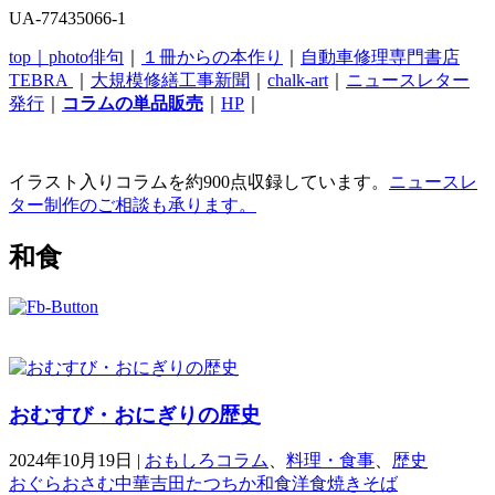
UA-77435066-1
top｜
photo俳句
｜
１冊からの本作り
｜
自動車修理専門書店
TEBRA
｜
大規模修繕工事新聞
｜
chalk-art
｜
ニュースレター
発行
｜
コラムの単品販売
｜
HP
｜
イラスト入りコラムを約900点収録しています。
ニュースレ
ター制作のご相談も承ります。
和食
おむすび・おにぎりの歴史
2024年10月19日
|
おもしろコラム
、
料理・食事
、
歴史
おぐらおさむ
中華
吉田たつちか
和食
洋食
焼きそば