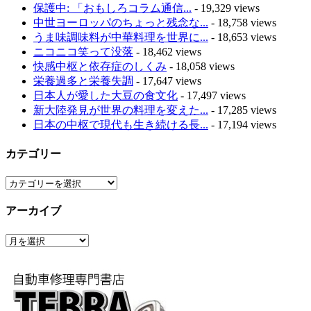
保護中: 「おもしろコラム通信...
- 19,329 views
中世ヨーロッパのちょっと残念な...
- 18,758 views
うま味調味料が中華料理を世界に...
- 18,653 views
ニコニコ笑って没落
- 18,462 views
快感中枢と依存症のしくみ
- 18,058 views
栄養過多と栄養失調
- 17,647 views
日本人が愛した大豆の食文化
- 17,497 views
新大陸発見が世界の料理を変えた...
- 17,285 views
日本の中枢で現代も生き続ける長...
- 17,194 views
カテゴリー
カ
テ
アーカイブ
ゴ
リ
ア
ー
ー
カ
イ
ブ