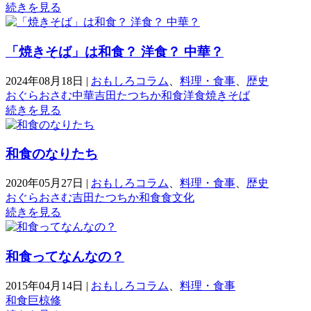
続きを見る
「焼きそば」は和食？ 洋食？ 中華？
2024年08月18日
|
おもしろコラム
、
料理・食事
、
歴史
おぐらおさむ
中華
吉田たつちか
和食
洋食
焼きそば
続きを見る
和食のなりたち
2020年05月27日
|
おもしろコラム
、
料理・食事
、
歴史
おぐらおさむ
吉田たつちか
和食
食文化
続きを見る
和食ってなんなの？
2015年04月14日
|
おもしろコラム
、
料理・食事
和食
巨椋修