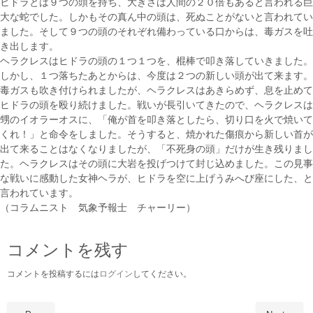
ヒドラとは９つの頭を持ち、大きさは人間の２０倍もあると言われる巨
大な蛇でした。しかもその真ん中の頭は、死ぬことがないと言われてい
ました。そして９つの頭のそれぞれ備わっている口からは、毒ガスを吐
き出します。
ヘラクレスはヒドラの頭の１つ１つを、棍棒で叩き落していきました。
しかし、１つ落ちたあとからは、今度は２つの新しい頭が出て来ます。
毒ガスも吹き付けられましたが、ヘラクレスはあきらめず、息を止めて
ヒドラの頭を殴り続けました。戦いが長引いてきたので、ヘラクレスは
甥のイオラーオスに、「俺が首を叩き落としたら、切り口を火で焼いて
くれ！」と命令をしました。そうすると、焼かれた傷痕から新しい首が
出て来ることはなくなりましたが、「不死身の頭」だけが生き残りまし
た。ヘラクレスはその頭に大岩を投げつけて封じ込めました。この見事
な戦いに感動した女神ヘラが、ヒドラを空に上げうみへび座にした、と
言われています。
（コラムニスト 気象予報士 チャーリー）
コメントを残す
コメントを投稿するには
ログイン
してください。