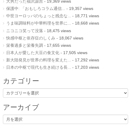
大男だった福沢諭吉
- 19,369 views
保護中: 「おもしろコラム通信...
- 19,357 views
中世ヨーロッパのちょっと残念な...
- 18,771 views
うま味調味料が中華料理を世界に...
- 18,668 views
ニコニコ笑って没落
- 18,475 views
快感中枢と依存症のしくみ
- 18,067 views
栄養過多と栄養失調
- 17,655 views
日本人が愛した大豆の食文化
- 17,505 views
新大陸発見が世界の料理を変えた...
- 17,292 views
日本の中枢で現代も生き続ける長...
- 17,203 views
カテゴリー
カ
テ
ゴ
リ
アーカイブ
ー
ア
ー
カ
イ