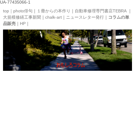
UA-77435066-1
top｜
photo俳句
｜
１冊からの本作り
｜
自動車修理専門書店TEBRA
｜
大規模修繕工事新聞
｜
chalk-art
｜
ニュースレター発行
｜
コラムの単
品販売
｜
HP
｜