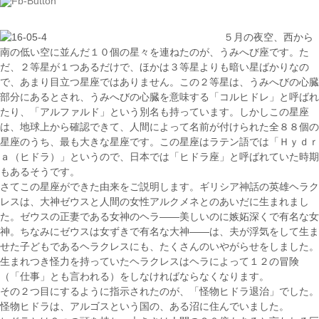
５月の夜空、西から
南の低い空に並んだ１０個の星々を連ねたのが、うみへび座です。た
だ、２等星が１つあるだけで、ほかは３等星よりも暗い星ばかりなの
で、あまり目立つ星座ではありません。この２等星は、うみへびの心臓
部分にあるとされ、うみへびの心臓を意味する「コルヒドレ」と呼ばれ
たり、「アルファルド」という別名も持っています。しかしこの星座
は、地球上から確認できて、人間によって名前が付けられた全８８個の
星座のうち、最も大きな星座です。この星座はラテン語では「Ｈｙｄｒ
ａ（ヒドラ）」というので、日本では「ヒドラ座」と呼ばれていた時期
もあるそうです。
さてこの星座ができた由来をご説明します。ギリシア神話の英雄ヘラク
レスは、大神ゼウスと人間の女性アルクメネとのあいだに生まれまし
た。ゼウスの正妻である女神のヘラ――美しいのに嫉妬深くで有名な女
神。ちなみにゼウスは女ずきで有名な大神――は、夫が浮気をして生ま
せた子どもであるヘラクレスにも、たくさんのいやがらせをしました。
生まれつき怪力を持っていたヘラクレスはヘラによって１２の冒険
（「仕事」とも言われる）をしなければならなくなります。
その２つ目にするように指示されたのが、「怪物ヒドラ退治」でした。
怪物ヒドラは、アルゴスという国の、ある沼に住んでいました。