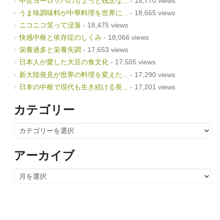
中世ヨーロッパのちょっと残念な...
- 18,770 views
うま味調味料が中華料理を世界に...
- 18,665 views
ニコニコ笑って没落
- 18,475 views
快感中枢と依存症のしくみ
- 18,066 views
栄養過多と栄養失調
- 17,653 views
日本人が愛した大豆の食文化
- 17,505 views
新大陸発見が世界の料理を変えた...
- 17,290 views
日本の中枢で現代も生き続ける長...
- 17,201 views
カテゴリー
カ
テ
ゴ
リ
アーカイブ
ー
ア
ー
カ
イ
ブ