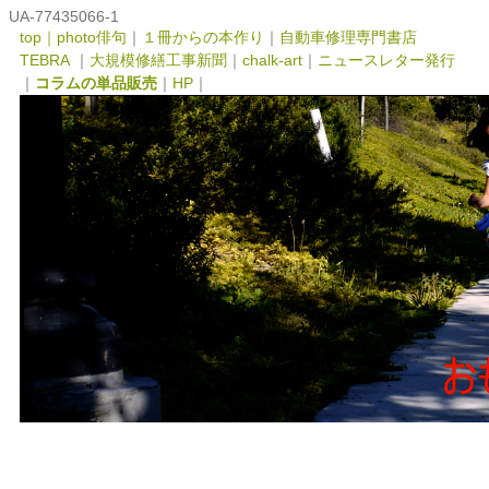
UA-77435066-1
top｜
photo俳句
｜
１冊からの本作り
｜
自動車修理専門書店
TEBRA
｜
大規模修繕工事新聞
｜
chalk-art
｜
ニュースレター発行
｜
コラムの単品販売
｜
HP
｜