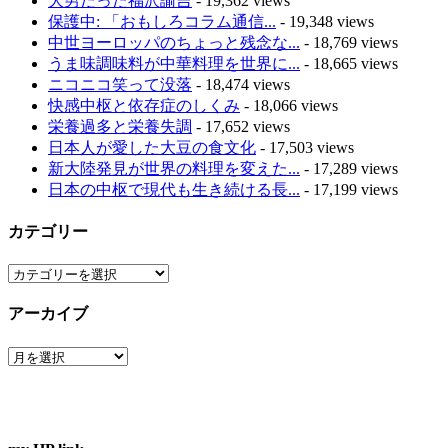
大男だった福沢諭吉
- 19,362 views
保護中: 「おもしろコラム通信...
- 19,348 views
中世ヨーロッパのちょっと残念な...
- 18,769 views
うま味調味料が中華料理を世界に...
- 18,665 views
ニコニコ笑って没落
- 18,474 views
快感中枢と依存症のしくみ
- 18,066 views
栄養過多と栄養失調
- 17,652 views
日本人が愛した大豆の食文化
- 17,503 views
新大陸発見が世界の料理を変えた...
- 17,289 views
日本の中枢で現代も生き続ける長...
- 17,199 views
カテゴリー
カ
テ
アーカイブ
ゴ
リ
ア
ー
ー
カ
イ
ブ