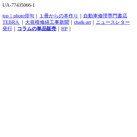
UA-77435066-1
top｜
photo俳句
｜
１冊からの本作り
｜
自動車修理専門書店
TEBRA
｜
大規模修繕工事新聞
｜
chalk-art
｜
ニュースレター
発行
｜
コラムの単品販売
｜
HP
｜