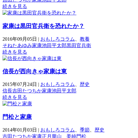
続きを見る
家康は黒田官兵衛を恐れたか？
2016年09月05日
|
おもしろコラム
、
教養
そねたあゆみ
家康
池田平太郎
黒田官兵衛
続きを見る
信長が西向きゃ家康は東
2015年07月24日
|
おもしろコラム
、
歴史
信長
吉田たつちか
家康
池田平太郎
続きを見る
門松と家康
2014年01月03日
|
おもしろコラム
、
季節
、
歴史
吉田たつちか
家康
正月
華山 姜純
門松