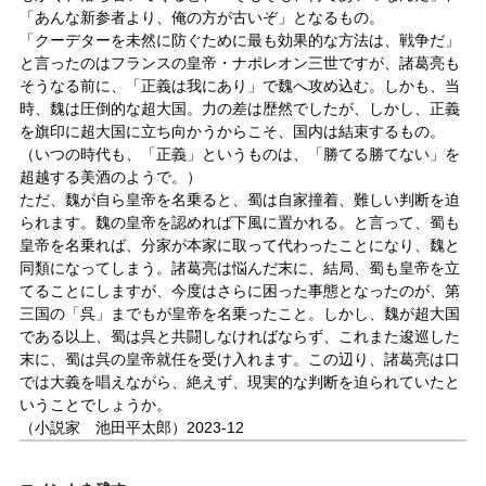
「あんな新参者より、俺の方が古いぞ」となるもの。
「クーデターを未然に防ぐために最も効果的な方法は、戦争だ」
と言ったのはフランスの皇帝・ナポレオン三世ですが、諸葛亮も
そうなる前に、「正義は我にあり」で魏へ攻め込む。しかも、当
時、魏は圧倒的な超大国。力の差は歴然でしたが、しかし、正義
を旗印に超大国に立ち向かうからこそ、国内は結束するもの。
（いつの時代も、「正義」というものは、「勝てる勝てない」を
超越する美酒のようで。）
ただ、魏が自ら皇帝を名乗ると、蜀は自家撞着、難しい判断を迫
られます。魏の皇帝を認めれば下風に置かれる。と言って、蜀も
皇帝を名乗れば、分家が本家に取って代わったことになり、魏と
同類になってしまう。諸葛亮は悩んだ末に、結局、蜀も皇帝を立
てることにしますが、今度はさらに困った事態となったのが、第
三国の「呉」までもが皇帝を名乗ったこと。しかし、魏が超大国
である以上、蜀は呉と共闘しなければならず、これまた逡巡した
末に、蜀は呉の皇帝就任を受け入れます。この辺り、諸葛亮は口
では大義を唱えながら、絶えず、現実的な判断を迫られていたと
いうことでしょうか。
（小説家 池田平太郎）2023-12