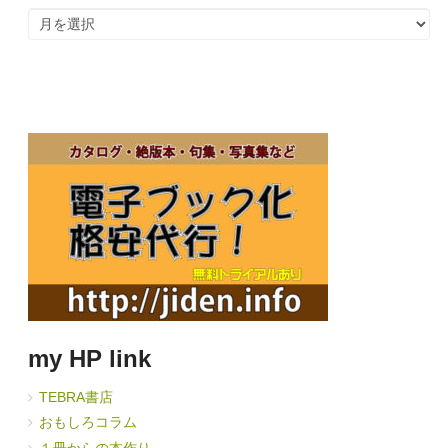
ア
ー
カ
イ
ブ
my HP link
TEBRA書店
おもしろコラム