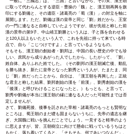
一般に「三國志」は、「三国」と言いながら、その実、漢王朝
に取って代わらんとする逆臣・曹操の「魏」と、漢王朝再興を旗
印にする劉備と、その遺臣・諸葛亮の「蜀（漢）」の対立を軸に
展開します。ただ、劉備は漢の皇帝と同じ「劉」姓だから、王室
の一門に連なると自称していたようですが、彼が先祖と称した前
漢の景帝の第9子、中山靖王劉勝という人は、子と孫を合わせる
と120人以上もいたという人で、これを先祖に持って来ている時
点で、自ら「こじつけですよ」と言っているようなもの。
そもそも、漢王朝の創始者・劉邦は、中国の長い歴史の中でも珍
しい、庶民から成りあがった人でしたから、したがって、「劉」
姓自体、ありふれた姓でした。（その劉邦の漢王朝滅亡後、動乱
を勝ち抜き、新たに皇帝となった劉秀という人が、たまたま、同
じ「劉」姓だったことから、自分は、「漢王朝を再興した」正統
な君主と称した結果、劉邦創始の漢を「前漢」、劉秀創始の漢を
「後漢」と呼びわけることになったと。）もっとも、と言って、
劉秀や劉備が本当に漢王朝の縁に連なる人だった可能性までは否
定しませんが。
さて、劉備死後、後事を託された宰相・諸葛亮のもっとも賢明な
ところは、蜀王朝のまだ礎も固まらないうちに、先帝の遺志を継
ぎ、大国魏に戦いを挑んだことでしょう。一見すると軽率のよう
に思えますが、皆、王朝樹立に向けて懸命に戦っているうちはと
もかく、落ち着いてくると、「そもそも、何であいつなんだ」、