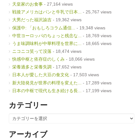
天皇家のお食事
- 27,164 views
戦後アメリカはパンと牛乳で日本...
- 25,767 views
大男だった福沢諭吉
- 19,362 views
保護中: 「おもしろコラム通信...
- 19,348 views
中世ヨーロッパのちょっと残念な...
- 18,769 views
うま味調味料が中華料理を世界に...
- 18,665 views
ニコニコ笑って没落
- 18,474 views
快感中枢と依存症のしくみ
- 18,066 views
栄養過多と栄養失調
- 17,652 views
日本人が愛した大豆の食文化
- 17,503 views
新大陸発見が世界の料理を変えた...
- 17,289 views
日本の中枢で現代も生き続ける長...
- 17,199 views
カテゴリー
カ
テ
ゴ
リ
アーカイブ
ー