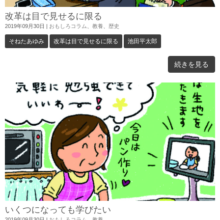
改革は目で見せるに限る
2019年09月30日
|
おもしろコラム
、
教養
、
歴史
そねたあゆみ
改革は目で見せるに限る
池田平太郎
続きを見る
いくつになっても学びたい
2019年09月30日
|
おもしろコラム
、
教養