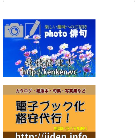
カ
イ
ブ