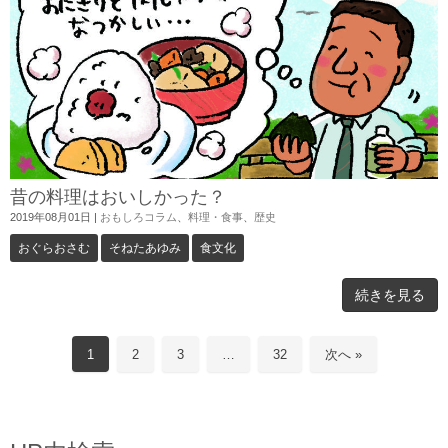
昔の料理はおいしかった？
2019年08月01日
|
おもしろコラム
、
料理・食事
、
歴史
おぐらおさむ
そねたあゆみ
食文化
続きを見る
1
2
3
…
32
次へ »