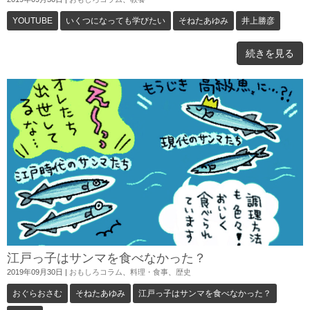
YOUTUBE
いくつになっても学びたい
そねたあゆみ
井上勝彦
続きを見る
江戸っ子はサンマを食べなかった？
2019年09月30日
|
おもしろコラム
、
料理・食事
、
歴史
おぐらおさむ
そねたあゆみ
江戸っ子はサンマを食べなかった？