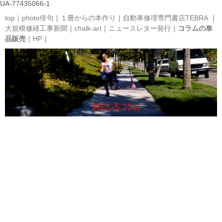
UA-77435066-1
top｜
photo俳句
｜
１冊からの本作り
｜
自動車修理専門書店TEBRA
｜
大規模修繕工事新聞
｜
chalk-art
｜
ニュースレター発行
｜
コラムの単
品販売
｜
HP
｜