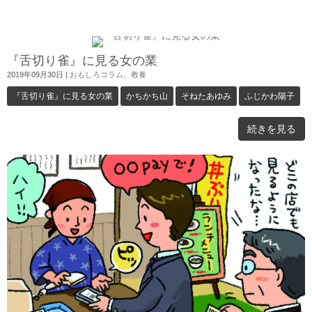
『舌切り雀』に見る女の業
2019年09月30日
|
おもしろコラム
、
教養
『舌切り雀』に見る女の業
かちかち山
そねたあゆみ
ふじかわ陽子
続きを見る