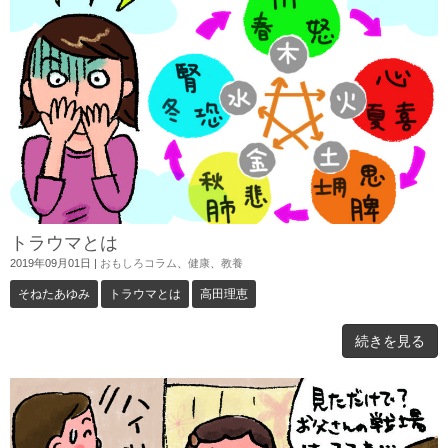
トラウマとは
2019年09月01日
|
おもしろコラム
、
健康
、
教養
そねたあゆみ
トラウマとは
高田理恵
続きを見る