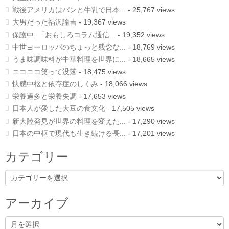
戦後アメリカはパンと牛乳で日本...
- 25,767 views
大男だった福沢諭吉
- 19,367 views
保護中: 「おもしろコラム通信...
- 19,352 views
中世ヨーロッパのちょっと残念な...
- 18,769 views
うま味調味料が中華料理を世界に...
- 18,665 views
ニコニコ笑って没落
- 18,475 views
快感中枢と依存症のしくみ
- 18,066 views
栄養過多と栄養失調
- 17,653 views
日本人が愛した大豆の食文化
- 17,505 views
新大陸発見が世界の料理を変えた...
- 17,290 views
日本の中枢で現代も生き続ける長...
- 17,201 views
カテゴリー
カ
テ
ゴ
リ
アーカイブ
ー
ア
ー