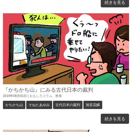
続きを見る
『かちかち山』にみる古代日本の裁判
2019年08月01日
|
おもしろコラム
、
教養
かちかち山
そねたあゆみ
古代日本の裁判
旭堂花鱗
続きを見る