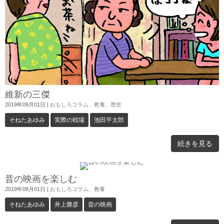
維新の三傑
2019年09月01日
|
おもしろコラム
、
教養
、
歴史
そねたあゆみ
実際の戦場
池田平太郎
続きを見る
昔の映画を楽しむ
2019年08月01日
|
おもしろコラム
、
教養
そねたあゆみ
井上勝彦
昔の映画