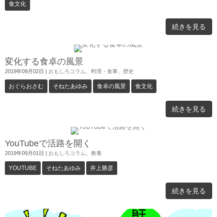
食文化
続きを見る
変化する食卓の風景
2019年09月02日
|
おもしろコラム
、
料理・食事
、
歴史
おぐらおさむ
そねたあゆみ
食卓の風景
食文化
続きを見る
YouTubeで活路を開く
2019年09月01日
|
おもしろコラム
、
教養
YOUTUBE
そねたあゆみ
井上勝彦
続きを見る